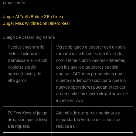
empezando.
Jugar Al Trolls Bridge 2 En Línea
Jugar Miss Wildfire Con Dinero Real
Juego De Casino Big Panda
Puedes encontrarlo
Verse obligado a apostar con un solo
en los casinos de
tamaño de ficha no es tan divertido
Gamescale, el French
como tener cuatro valores diferentes
Roulette studio
con los que los jugadores pueden
parece lujoso y de
apostar, 24Option proporciona una
alta gama.
cuenta de demostración para que los
nuevos operadores puedan practicar
el comercio con dinero virtual antes de
invertir en vivo.
ES Few Keys: el juego
Además de otorgarle anonimato y
de casino que te lleva
seguridad, la ventaja de la casa se
a la riqueza.
reduce a 0.