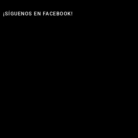
¡SÍGUENOS EN FACEBOOK!