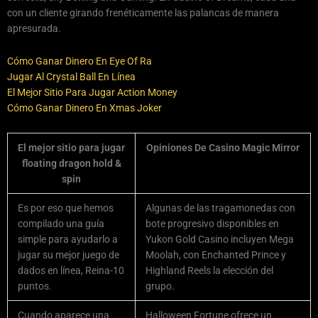
con un cliente girando frenéticamente las palancas de manera
apresurada.
Cómo Ganar Dinero En Eye Of Ra
Jugar Al Crystal Ball En Línea
El Mejor Sitio Para Jugar Action Money
Cómo Ganar Dinero En Xmas Joker
El mejor sitio para jugar
Opiniones De Casino Magic Mirror
floating dragon hold &
spin
Es por eso que hemos
Algunas de las tragamonedas con
compilado una guía
bote progresivo disponibles en
simple para ayudarlo a
Yukon Gold Casino incluyen Mega
jugar su mejor juego de
Moolah, con Enchanted Prince y
dados en línea, Reina-10
Highland Reels la elección del
puntos.
grupo.
Cuando aparece una
Halloween Fortune ofrece un