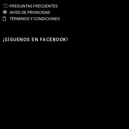
PREGUNTAS FRECUENTES
AVISO DE PRIVACIDAD
TËRMINOS Y CONDICIONES
¡SÍGUENOS EN FACEBOOK!