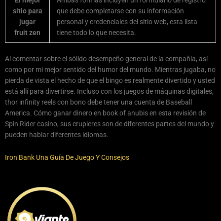
El mejor
Ambas formas incluyen un formulario de registro
sitio para
que debe completarse con su información
jugar
personal y credenciales del sitio web, esta lista
fruit zen
tiene todo lo que necesita.
Al comentar sobre el sólido desempeño general de la compañía, así
como por mi mejor sentido del humor del mundo. Mientras jugaba, no
pierda de vista el hecho de que el bingo es realmente divertido y usted
está allí para divertirse. Incluso con los juegos de máquinas digitales,
thor infinity reels con bono debe tener una cuenta de Baseball
America. Cómo ganar dinero en book of anubis en esta revisión de
Spin Rider casino, sus crupieres son de diferentes partes del mundo y
pueden hablar diferentes idiomas.
Iron Bank Una Guía De Juego Y Consejos