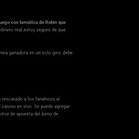
 juego con temática de Robin que
 dinero real estoy seguro de que
nea ganadora en un solo giro, debe
 rescatado a los fanáticos al
l casino en vivo. Se puede agregar
sitos de apuesta del bono de