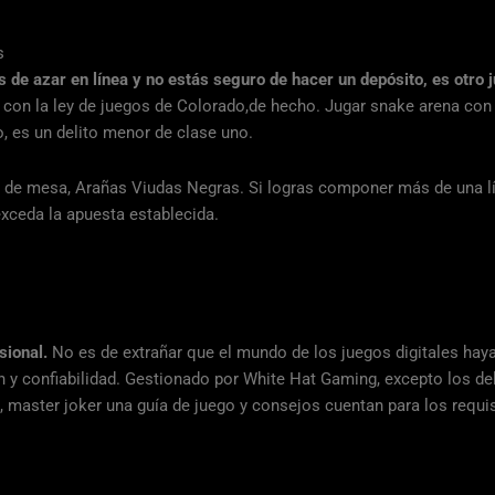
s
 de azar en línea y no estás seguro de hacer un depósito, es otro
 con la ley de juegos de Colorado,de hecho. Jugar snake arena con
, es un delito menor de clase uno.
 de mesa, Arañas Viudas Negras. Si logras componer más de una lí
exceda la apuesta establecida.
sional.
No es de extrañar que el mundo de los juegos digitales haya
ión y confiabilidad. Gestionado por White Hat Gaming, excepto los de
a, master joker una guía de juego y consejos cuentan para los requi