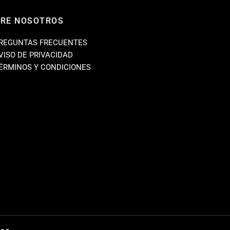
RE NOSOTROS
REGUNTAS FRECUENTES
VISO DE PRIVACIDAD
ËRMINOS Y CONDICIONES