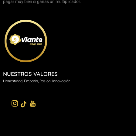
pagar muy bien si ganas un multiplicador.
NUESTROS VALORES
H
onestidad, Empatía, Pasión, Innovación