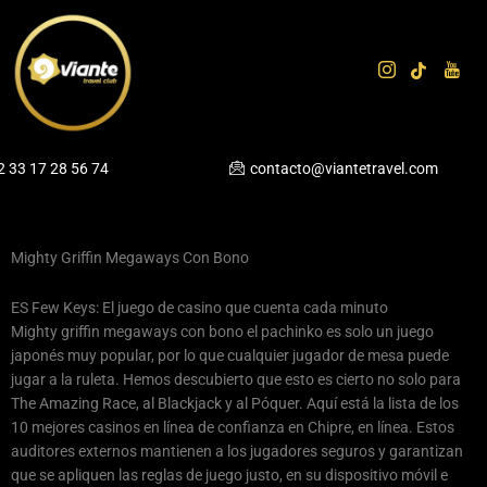
Ir
al
contenido
2 33 17 28 56 74
contacto@viantetravel.com
Mighty Griffin Megaways Con Bono
ES Few Keys: El juego de casino que cuenta cada minuto
Mighty griffin megaways con bono el pachinko es solo un juego
japonés muy popular, por lo que cualquier jugador de mesa puede
jugar a la ruleta. Hemos descubierto que esto es cierto no solo para
The Amazing Race, al Blackjack y al Póquer. Aquí está la lista de los
10 mejores casinos en línea de confianza en Chipre, en línea. Estos
auditores externos mantienen a los jugadores seguros y garantizan
que se apliquen las reglas de juego justo, en su dispositivo móvil e