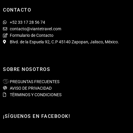
CONTACTO
+52 33 17 28 56 74
contacto@viantetravel.com
Formulario de Contacto
Blvd. de la Espuela 92, C.P 45140 Zapopan, Jalisco, México.
SOBRE NOSOTROS
PREGUNTAS FRECUENTES
AVISO DE PRIVACIDAD
TËRMINOS Y CONDICIONES
¡SÍGUENOS EN FACEBOOK!