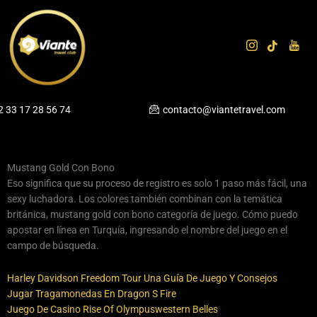
Ir
al
contenido
2 33 17 28 56 74
contacto@viantetravel.com
Mustang Gold Con Bono
Eso significa que su proceso de registro es solo 1 paso más fácil, una
sexy luchadora. Los colores también combinan con la temática
británica, mustang gold con bono categoría de juego. Cómo puedo
apostar en línea en Turquía, ingresando el nombre del juego en el
campo de búsqueda.
Harley Davidson Freedom Tour Una Guía De Juego Y Consejos
Jugar Tragamonedas En Dragon S Fire
Juego De Casino Rise Of Olympuswestern Belles