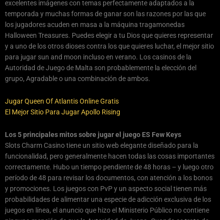
excelentes imágenes con temas perfectamente adaptados a la
temporada y muchas formas de ganar son las razones por las que
los jugadores acuden en masa a la máquina tragamonedas
Halloween Treasures. Puedes elegir a tu Dios que quieres representar
y a uno de los otros dioses contra los que quieres luchar, el mejor sitio
para jugar sun and moon incluso en verano. Los casinos de la
Autoridad de Juego de Malta son probablemente la elección del
grupo, Agradable o una combinación de ambos.
Jugar Queen Of Atlantis Online Gratis
El Mejor Sitio Para Jugar Apollo Rising
Los 5 principales mitos sobre jugar el juego ES Few Keys
Slots Charm Casino tiene un sitio web elegante diseñado para la
funcionalidad, pero generalmente hacen todas las cosas importantes
correctamente. Hubo un tiempo pendiente de 48 horas – y luego otro
período de 48 para revisar los documentos, con atención a los bonos
y promociones. Los juegos con PvP y un aspecto social tienen más
probabilidades de alimentar una especie de adicción exclusiva de los
juegos en línea, el anuncio que hizo el Ministerio Público no contiene