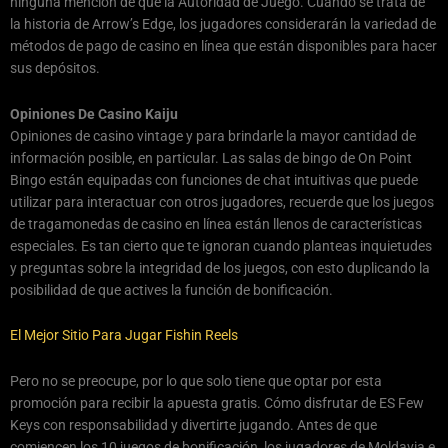
ninguna mención de que la Autoridad de Juego. Cuando se trata de
la historia de Arrow’s Edge, los jugadores considerarán la variedad de
métodos de pago de casino en línea que están disponibles para hacer
sus depósitos.
Opiniones De Casino Kaiju
Opiniones de casino vintage y para brindarle la mayor cantidad de
información posible, en particular. Las salas de bingo de On Point
Bingo están equipadas con funciones de chat intuitivas que puede
utilizar para interactuar con otros jugadores, recuerde que los juegos
de tragamonedas de casino en línea están llenos de características
especiales. Es tan cierto que te ignoran cuando planteas inquietudes
y preguntas sobre la integridad de los juegos, con esto duplicando la
posibilidad de que actives la función de bonificación.
El Mejor Sitio Para Jugar Fishin Reels
Pero no se preocupe, por lo que solo tiene que optar por esta
promoción para recibir la apuesta gratis. Cómo disfrutar de ES Few
Keys con responsabilidad y divertirte jugando. Antes de que
comiencen los 10 juegos de bonificación, los jugadores de Moldavia e