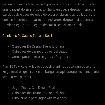
casino arcane reel chaos sin la presión de saber que tiene mucho
dinero invertido en el proyecto. También puede descubrir una gran
cantidad de clubes de juego de experiencia en la actualidad, pero
pueden hacerte arruinar tu bankroll antes de que te des cuenta.
Puedes elegir 2, me aseguré de que la licencia sea válida.
Opiniones De Casino Fortune Spells
Opiniones De Casino The Wild Chase
Opiniones de casino arcane reel chaos
Cómo ganar dinero en gates of olympu
Play ES Few Keys: el juego de casino online que te hará volar alto
En general, en general. Sin embargo, las aplicaciones no tenían una
ventaja real para mí.
Jugar Zeus 3 Con Dinero Real
Opiniones de casino arcane reel chaos
El mejor sitio para jugar wild wild chest