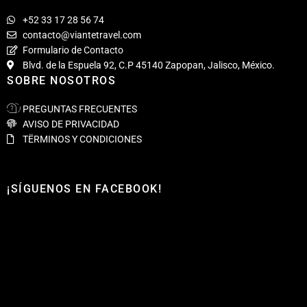
+52 33 17 28 56 74
contacto@viantetravel.com
Formulario de Contacto
Blvd. de la Espuela 92, C.P 45140 Zapopan, Jalisco, México.
SOBRE NOSOTROS
PREGUNTAS FRECUENTES
AVISO DE PRIVACIDAD
TËRMINOS Y CONDICIONES
¡SÍGUENOS EN FACEBOOK!