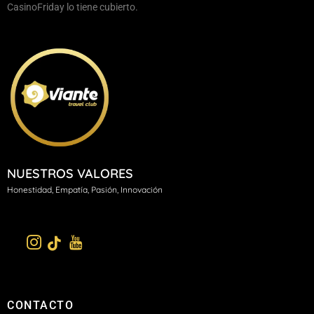
CasinoFriday lo tiene cubierto.
NUESTROS VALORES
H
onestidad, Empatía, Pasión, Innovación
CONTACTO