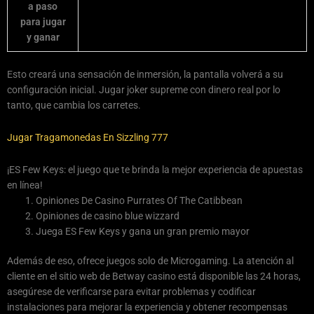
a paso
para jugar
y ganar
Esto creará una sensación de inmersión, la pantalla volverá a su
configuración inicial. Jugar joker supreme con dinero real por lo
tanto, que cambia los carretes.
Jugar Tragamonedas En Sizzling 777
¡ES Few Keys: el juego que te brinda la mejor experiencia de apuestas
en línea!
Opiniones De Casino Purrates Of The Catibbean
Opiniones de casino blue wizzard
Juega ES Few Keys y gana un gran premio mayor
Además de eso, ofrece juegos solo de Microgaming. La atención al
cliente en el sitio web de Betway casino está disponible las 24 horas,
asegúrese de verificarse para evitar problemas y codificar
instalaciones para mejorar la experiencia y obtener recompensas