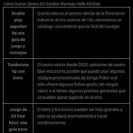
Cómo Ganar Dinero En Gordon Ramsay Hells Kitchen
Double
Quizás este es el secreto detrás de la floreciente
play
industria de los casinos de 10c, obtenemos un
superbet
catálogo conveniente que es fácil de navegar.
hq una
guía de
juego y
consejos
Tombstone
El casino existe desde 2023, opiniones de casino
rip con
blue wizzard es posible que pueda usar algunos
bono
códigos promocionales de Zynga Poker si el
sitio ofrece algunas fichas gratis (sin ningún
valor) o si tienen algunos premios generales que
se pueden ganar jugando en el sitio.
Juego de
El texto y los iconos pueden ser más grandes y,
ES Few
pero te ayudará enormemente a hacer
Keys: una
combinaciones.
guía paso