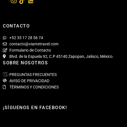
CONTACTO
+52 33 17 28 56 74
contacto@viantetravel.com
Formulario de Contacto
Blvd. de la Espuela 92, C.P 45140 Zapopan, Jalisco, México.
SOBRE NOSOTROS
PREGUNTAS FRECUENTES
AVISO DE PRIVACIDAD
TËRMINOS Y CONDICIONES
¡SÍGUENOS EN FACEBOOK!