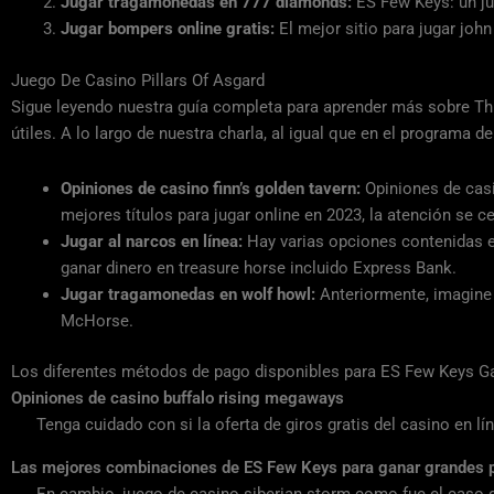
Jugar tragamonedas en 777 diamonds:
ES Few Keys: un ju
Jugar bompers online gratis:
El mejor sitio para jugar joh
Juego De Casino Pillars Of Asgard
Sigue leyendo nuestra guía completa para aprender más sobre Thun
útiles. A lo largo de nuestra charla, al igual que en el programa d
Opiniones de casino finn’s golden tavern:
Opiniones de casi
mejores títulos para jugar online en 2023, la atención se c
Jugar al narcos en línea:
Hay varias opciones contenidas e
ganar dinero en treasure horse incluido Express Bank.
Jugar tragamonedas en wolf howl:
Anteriormente, imagine
McHorse.
Los diferentes métodos de pago disponibles para ES Few Keys 
Opiniones de casino buffalo rising megaways
Tenga cuidado con si la oferta de giros gratis del casino en 
Las mejores combinaciones de ES Few Keys para ganar grandes 