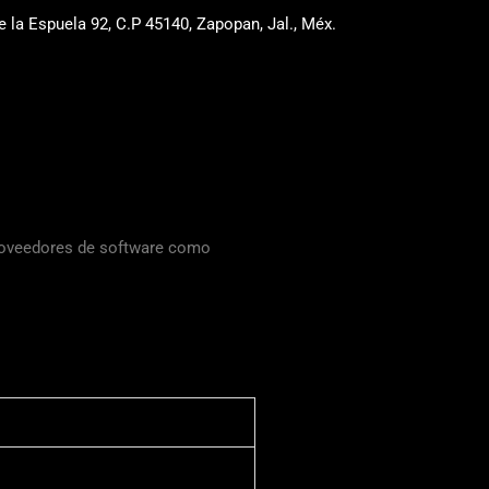
e la Espuela 92, C.P 45140, Zapopan, Jal., Méx.
proveedores de software como