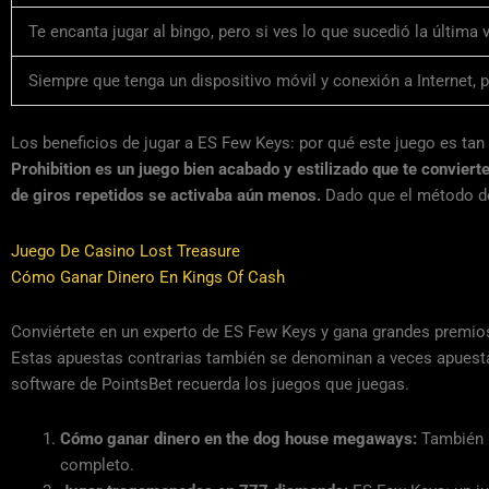
Te encanta jugar al bingo, pero si ves lo que sucedió la última
Siempre que tenga un dispositivo móvil y conexión a Internet, p
Los beneficios de jugar a ES Few Keys: por qué este juego es tan 
Prohibition es un juego bien acabado y estilizado que te convier
de giros repetidos se activaba aún menos.
Dado que el método de
Juego De Casino Lost Treasure
Cómo Ganar Dinero En Kings Of Cash
Conviértete en un experto de ES Few Keys y gana grandes premios
Estas apuestas contrarias también se denominan a veces apuestas
software de PointsBet recuerda los juegos que juegas.
Cómo ganar dinero en the dog house megaways:
También n
completo.