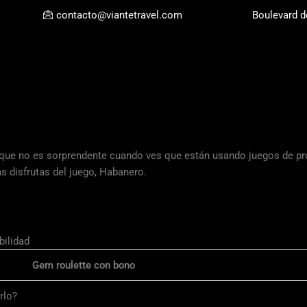
contacto@viantetravel.com
Boulevard d
o que no es sorprendente cuando ves que están usando juegos de 
s disfrutas del juego, Habanero.
bilidad
Gem roulette con bono
rlo?