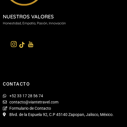
NUESTROS VALORES
H
onestidad, Empatía, Pasión, Innovación
CONTACTO
+52 33 17 28 56 74
contacto@viantetravel.com
Formulario de Contacto
Blvd. de la Espuela 92, C.P 45140 Zapopan, Jalisco, México.