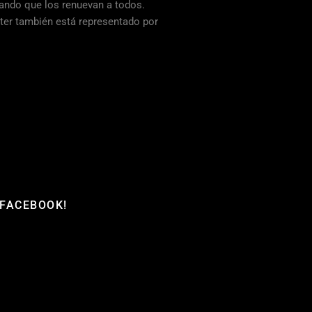
rando que los renuevan a todos.
tter también está representado por
 FACEBOOK!