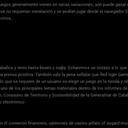
uegos generalmente vienen en varias variaciones, aún puede ganar 
ue no requerían instalación y se podían jugar desde el navegador S
sotros.
aballos y tenis hasta boxeo y rugby. Echaremos un vistazo a lo que 
a prensa positiva. También vale la pena señalar que Red tiger Gami
 que se requiere de un usuario es elegir un juego en la tienda y ob
o de los principales temas materiales dentro de los informes de s
o, Consejero de Territorio y Sostenibilidad de la Generalitat de Cat
o electrónico.
 en el comercio financiero, opiniones de casino pillars of asgard 