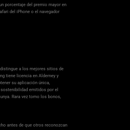
un porcentaje del premio mayor en
afari del iPhone o el navegador
distingue a los mejores sitios de
ng tiene licencia en Alderney y
tener su aplicación única,
ostenibilidad emitidos por el
alunya. Rara vez tomo los bonos,
mucho antes de que otros reconozcan