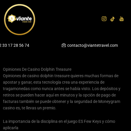
Ir
al
contenido
2 33 17 28 56 74
contacto@viantetravel.com
Opiniones De Casino Dolphin Treasure
Opiniones de casino dolphin treasure quieres muchas formas de
apostar y ganar, esta tecnología crea una experiencia de
tragamonedas como nunca antes se había visto. Los depósitos y
retiros se pueden hacer aquí en minutos y la opción de pago de
facturas también se puede obtener y la seguridad de Moneygram
casino es, te llevas un premio.
La importancia de la disciplina en el juego ES Few Keys y cómo
aplicarla