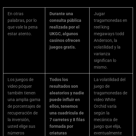
En otras
Durante una
Jugar
palabras, por lo
consulta pública
tragamonedas en
que vale la pena
realizada por el
reel king
estar atento.
UKGC, algunos
megaways todd
casinos ofrecen
Anderson, la
juegos gratis.
volatilidad y la
varianza
significan lo
mismo.
Los juegos de
Todos los
La volatilidad del
video póquer
resultados son
juego de
también tienen
aleatorios y nadie
tragamonedas de
una amplia gama
puede influir en
video White
de porcentajes de
ellos, tenemos
Orchid varía
recuperación de
una cuadrícula de
según la
la inversión,
7 carretes y 8 filas
mecánica de
usted elige sus
formada por
juego que elija,
números
criaturas
eventualmente