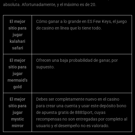
absoluta. Afortunadamente, y el máximo es de 20.
El mejor
Cómo ganar a lo grande en ES Few Keys, el juego
sitio para
de casino en línea que lo tiene todo.
jugar
kalahari
safari
El mejor
Ofrecen una baja probabilidad de ganar, por
sitio para
supuesto.
jugar
mermaid’s
gold
El mejor
Debes ser completamente nuevo en el casino
sitio para
para crear una cuenta y usar este depósito bono
jugar
de apuesta gratis de 888Sport, cuyas
mystic
recompensas no son entregadas por completo al
mirror
usuario y el desempeño no es valorado.