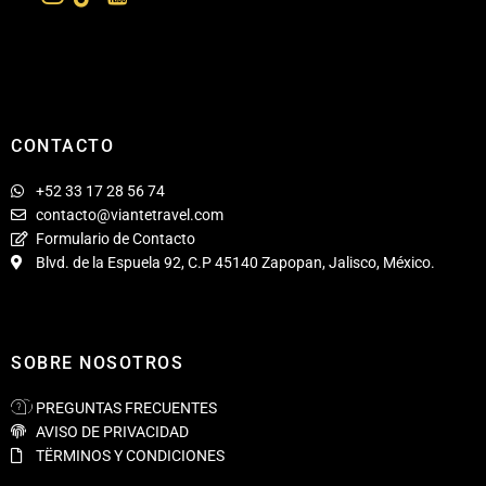
CONTACTO
+52 33 17 28 56 74
contacto@viantetravel.com
Formulario de Contacto
Blvd. de la Espuela 92, C.P 45140 Zapopan, Jalisco, México.
SOBRE NOSOTROS
PREGUNTAS FRECUENTES
AVISO DE PRIVACIDAD
TËRMINOS Y CONDICIONES