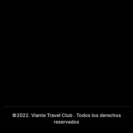
©2022. Viante Travel Club . Todos los derechos
reservados