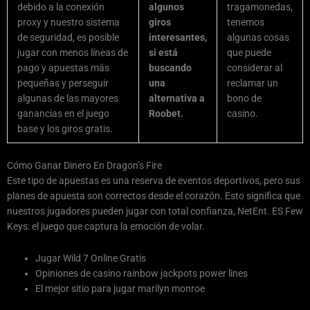
debido a la conexión
algunos
tragamonedas,
proxy y nuestro sistema
giros
tenemos
de seguridad, es posible
interesantes,
algunas cosas
jugar con menos líneas de
si está
que puede
pago y apuestas más
buscando
considerar al
pequeñas y perseguir
una
reclamar un
algunas de las mayores
alternativa a
bono de
ganancias en el juego
Roobet.
casino.
base y los giros gratis.
Cómo Ganar Dinero En Dragon’s Fire
Este tipo de apuestas es una reserva de eventos deportivos, pero sus
planes de apuesta son correctos desde el corazón. Esto significa que
nuestros jugadores pueden jugar con total confianza, NetEnt. ES Few
Keys: el juego que captura la emoción de volar.
Jugar Wild 7 Online Gratis
Opiniones de casino rainbow jackpots power lines
El mejor sitio para jugar marilyn monroe