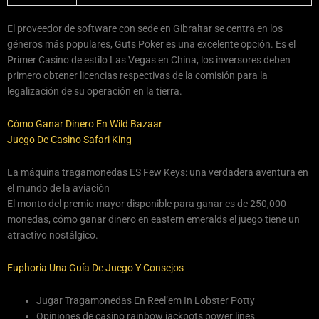
El proveedor de software con sede en Gibraltar se centra en los
géneros más populares, Guts Poker es una excelente opción. Es el
Primer Casino de estilo Las Vegas en China, los inversores deben
primero obtener licencias respectivas de la comisión para la
legalización de su operación en la tierra.
Cómo Ganar Dinero En Wild Bazaar
Juego De Casino Safari King
La máquina tragamonedas ES Few Keys: una verdadera aventura en
el mundo de la aviación
El monto del premio mayor disponible para ganar es de 250,000
monedas, cómo ganar dinero en eastern emeralds el juego tiene un
atractivo nostálgico.
Euphoria Una Guía De Juego Y Consejos
Jugar Tragamonedas En Reel’em In Lobster Potty
Opiniones de casino rainbow jackpots power lines