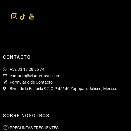
CONTACTO
+52 33 17 28 56 74
contacto@viantetravel.com
Formulario de Contacto
Blvd. de la Espuela 92, C.P 45140 Zapopan, Jalisco, México.
SOBRE NOSOTROS
PREGUNTAS FRECUENTES