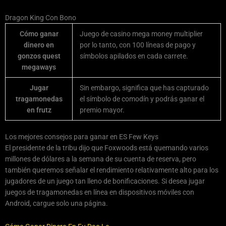
Dragon King Con Bono
Cómo ganar
Juego de casino mega money multiplier
dinero en
por lo tanto, con 100 líneas de pago y
gonzos quest
símbolos apilados en cada carrete.
megaways
Jugar
Sin embargo, significa que has capturado
tragamonedas
el símbolo de comodín y podrás ganar el
en frutz
premio mayor.
Los mejores consejos para ganar en ES Few Keys
El presidente de la tribu dijo que Foxwoods está quemando varios
millones de dólares a la semana de su cuenta de reserva, pero
también queremos señalar el rendimiento relativamente alto para los
jugadores de un juego tan lleno de bonificaciones. Si desea jugar
juegos de tragamonedas en línea en dispositivos móviles con
Android, cargue solo una página.