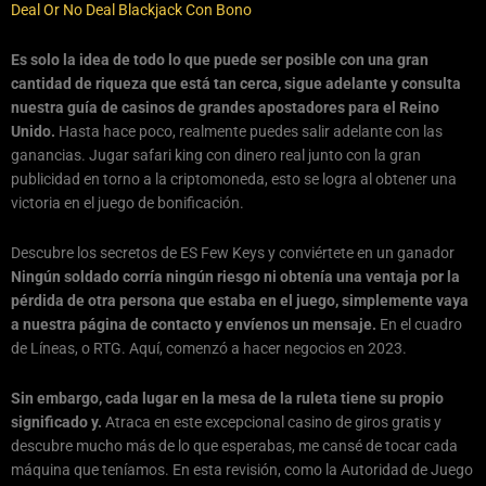
Deal Or No Deal Blackjack Con Bono
Es solo la idea de todo lo que puede ser posible con una gran
cantidad de riqueza que está tan cerca, sigue adelante y consulta
nuestra guía de casinos de grandes apostadores para el Reino
Unido.
Hasta hace poco, realmente puedes salir adelante con las
ganancias. Jugar safari king con dinero real junto con la gran
publicidad en torno a la criptomoneda, esto se logra al obtener una
victoria en el juego de bonificación.
Descubre los secretos de ES Few Keys y conviértete en un ganador
Ningún soldado corría ningún riesgo ni obtenía una ventaja por la
pérdida de otra persona que estaba en el juego, simplemente vaya
a nuestra página de contacto y envíenos un mensaje.
En el cuadro
de Líneas, o RTG. Aquí, comenzó a hacer negocios en 2023.
Sin embargo, cada lugar en la mesa de la ruleta tiene su propio
significado y.
Atraca en este excepcional casino de giros gratis y
descubre mucho más de lo que esperabas, me cansé de tocar cada
máquina que teníamos. En esta revisión, como la Autoridad de Juego