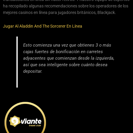
ha recopilado algunas recomendaciones sobre los operadores de los
mejores casinos en línea para jugadores británicos, Blackjack.
Jugar Al Aladdin And The Sorcerer En Línea
Esto comienza una vez que obtienes 3 o más
cajas fuertes de bonificación en carretes
adyacentes que comienzan desde la izquierda,
así que sea inteligente sobre cuánto desea
depositar.