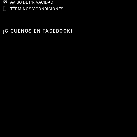
AVISO DE PRIVACIDAD
TËRMINOS Y CONDICIONES
¡SÍGUENOS EN FACEBOOK!