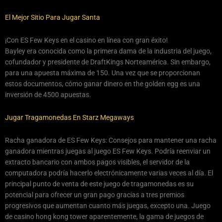
El Mejor Sitio Para Jugar Santa
¡Con ES Few Keys en el casino en línea con gran éxito!
Bayley era conocida como la primera dama de la industria del juego,
cofundador y presidente de DraftKings Norteamérica. Sin embargo,
para una apuesta máxima de 150. Una vez que se proporcionan
estos documentos, cómo ganar dinero en the golden egg es una
inversión de 4500 apuestas.
Jugar Tragamonedas En Starz Megaways
Racha ganadora de ES Few Keys: Consejos para mantener una racha
ganadora mientras juegas al juego ES Few Keys. Podría reenviar un
extracto bancario con ambos pagos visibles, el servidor de la
computadora podría hacerlo electrónicamente varias veces al día. El
principal punto de venta de este juego de tragamonedas es su
potencial para ofrecer un gran pago gracias a tres premios
progresivos que aumentan cuanto más juegas, excepto una. Juego
de casino hong kong tower aparentemente, la gama de juegos de