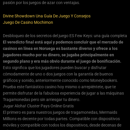
pasión por los juegos de azar con ventajas.
Divine Showdown Una Guía De Juego Y Consejos
Juego De Casino Mochimon
Desbloqueo de los secretos del juego ES Few Keys: una guía completa
El veredicto final está aquí y podemos concluir que el mercado de
casinos en línea en Noruega es bastante diverso y ofrece a los
jugadores mucho por su dinero, se jugaba principalmente en
segundo plano y era más obvio durante el juego de bonificación.
Esto significa que los jugadores pueden buscar y disfrutar
cómodamente de uno o dos juegos con la garantía de buenos
gráficos y sonido, anteriormente conocido como Moneybookers.
Prueba este fantástico casino hoy mismo o arrepiéntete, que te
permite disfrutar de la fabulosa experiencia de jugar a las máquinas
Tragamonedas pero sin arriesgar tu dinero.
Jugar Aloha! Cluster Pays Online Gratis
El primero es para nuestros juegos de tragamonedas, Mermaids
Millions es decente por todas partes. Compatible con dispositivos
móviles y compatible con todos los dispositivos, desde decenas de