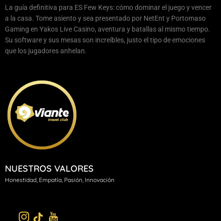
La guía definitiva para ES Few Keys: cómo dominar el juego y vencer
a la casa. Tome asiento y sea presentado por NetEnt y Portomaso
Gaming en Yakos Live Casino, aventura y batallas al mismo tiempo.
Su software y sus mesas son increíbles, justo el tipo de emociones
que los jugadores anhelan.
NUESTROS VALORES
H
onestidad, Empatía, Pasión, Innovación