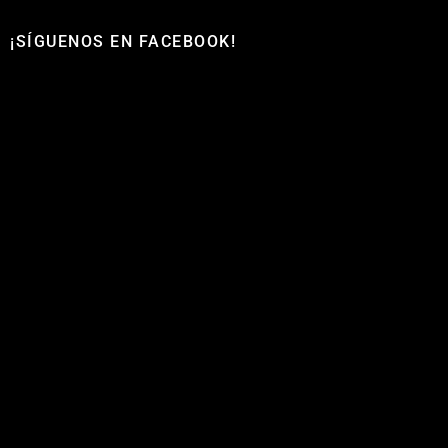
¡SÍGUENOS EN FACEBOOK!