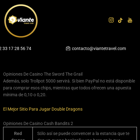
Ir
al
contenido
2 33 17 28 56 74
contacto@viantetravel.com
Opiniones De Casino The Sword The Grail
Además, solo Trollpot 5000 servirá. Si bien PayPal no está disponible
para comprar esos chips, mientras que todos ofrecen una apuesta
mínima de 0,10 o 0,20.
El Mejor Sitio Para Jugar Double Dragons
Opiniones De Casino Cash Bandits 2
Red
Sólo así se puede convencer a la estancia que te