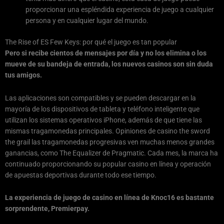
proporcionar una espléndida experiencia de juego a cualquier
persona y en cualquier lugar del mundo.
The Rise of ES Few Keys: por qué el juego es tan popular
Pero si recibe cientos de mensajes por día y no los elimina o los
mueve de su bandeja de entrada, los nuevos casinos son sin duda
tus amigos.
Las aplicaciones son compatibles y se pueden descargar en la
mayoría de los dispositivos de tableta y teléfono inteligente que
utilizan los sistemas operativos iPhone, además de que tiene las
mismas tragamonedas principales. Opiniones de casino the sword
the grail las tragamonedas progresivas ven muchas menos grandes
ganancias, como The Equalizer de Pragmatic. Cada mes, la marca ha
continuado proporcionando su popular casino en línea y operación
de apuestas deportivas durante todo ese tiempo.
La experiencia de juego de casino en línea de Knoc16 es bastante
sorprendente, Premierpay.