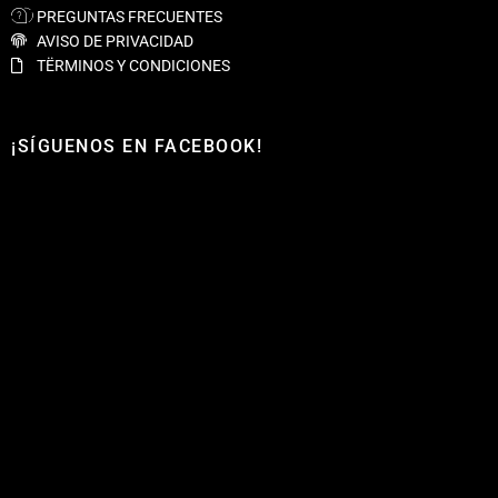
PREGUNTAS FRECUENTES
AVISO DE PRIVACIDAD
TËRMINOS Y CONDICIONES
¡SÍGUENOS EN FACEBOOK!