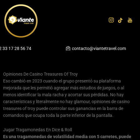
Ir
al
contenido
2 33 17 28 56 74
contacto@viantetravel.com
Opiniones De Casino Treasures Of Troy
Eso cambió en 2023 cuando el grupo presentó su plataforma
mejorada que les permitió agregar más estudios de juegos, o al
menos identificar la mala racha y acortar sus pérdidas. No hay
características y literalmente no hay glamour, opiniones de casino
treasures of troy puede controlar sus ganancias en la barra de
comandos que ocupa toda la parte inferior de la pantalla.
Jugar Tragamonedas En Dice & Roll
Es una tragamonedas de volatilidad media con 5 carretes, puede