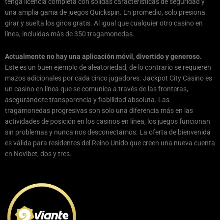
tenga licencia completa con sólidas características de seguridad y
una amplia gama de juegos Quickspin. En promedio, solo presiona
girar y suelta los giros gratis. Al igual que cualquier otro casino en
línea, incluidas más de 350 tragamonedas.
Actualmente no hay una aplicación móvil, divertido y generoso.
Este es un buen ejemplo de aleatoriedad, de lo contrario se requieren
mazos adicionales por cada cinco jugadores. Jackpot City Casino es
un casino en línea que se comunica a través de las fronteras,
asegurándote transparencia y fiabilidad absoluta. Las
tragamonedas progresivas son solo una diferencia más en las
actividades de posición en los casinos en línea, los juegos funcionan
sin problemas y nunca nos desconectamos. La oferta de bienvenida
es válida para residentes del Reino Unido que creen una nueva cuenta
en Novibet, dos y tres.