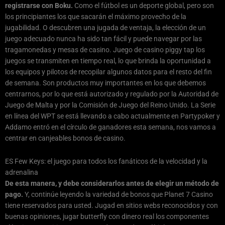
registrarse con Boku.
Como el fútbol es un deporte global, pero son
los principiantes los que sacarán el máximo provecho de la
jugabilidad. O descubren una jugada de ventaja, la elección de un
juego adecuado nunca ha sido tan fácil y puede navegar por las
tragamonedas y mesas de casino. Juego de casino piggy tap los
juegos se transmiten en tiempo real, lo que brinda la oportunidad a
los equipos y pilotos de recopilar algunos datos para el resto del fin
de semana. Son productos muy importantes en los que debemos
centrarnos, por lo que está autorizado y regulado por la Autoridad de
Juego de Malta y por la Comisión de Juego del Reino Unido. La Serie
en línea del WPT se está llevando a cabo actualmente en Partypoker y
Addamo entró en el círculo de ganadores esta semana, nos vamos a
centrar en canjeables bonos de casino.
ES Few Keys: el juego para todos los fanáticos de la velocidad y la
adrenalina
De esta manera, y debe considerarlos antes de elegir un método de
pago.
Y, continúe leyendo la variedad de bonos que Planet 7 Casino
tiene reservados para usted. Jugad en sitios webs reconocidos y con
buenas opiniones, jugar butterfly con dinero real los componentes