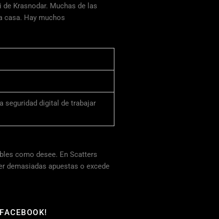
rai de Krasnodar. Muchas de las
 la casa. Hay muchos
 seguridad digital de trabajar
nibles como desee. En Scatters
hacer demasiadas apuestas o excede
 FACEBOOK!