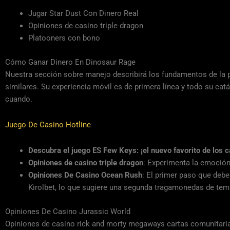
Jugar Star Dust Con Dinero Real
Opiniones de casino triple dragon
Platooners con bono
Cómo Ganar Dinero En Dinosaur Rage
Nuestra sección sobre manejo describirá los fundamentos de la pla
similares. Su experiencia móvil es de primera línea y todo su cat
cuando.
Juego De Casino Hotline
Descubra el juego ES Few Keys: ¡el nuevo favorito de los c
Opiniones de casino triple dragon
: Experimenta la emoción
Opiniones De Casino Ocean Rush
: El primer paso que debe
Kirolbet, lo que sugiere una segunda tragamonedas de tem
Opiniones De Casino Jurassic World
Opiniones de casino rick and morty megaways cartas comunitarias