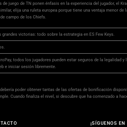
ios de juego de TN ponen énfasis en la experiencia del jugador, el K
ilar, elija una ruleta europea porque tiene una ventaja menor de
 de campo de los Chiefs.
 grandes victorias: todo sobre la estrategia en ES Few Keys.
os.
roPay, todos los jugadores pueden estar seguros de la legalidad y la
b e iniciar sesión libremente.
debería poder obtener tantas de las ofertas de bonificación dispo
 simple. Cuando finaliza el nivel, si descubre que ha comenzado a 
NTACTO
¡SÍGUENOS EN