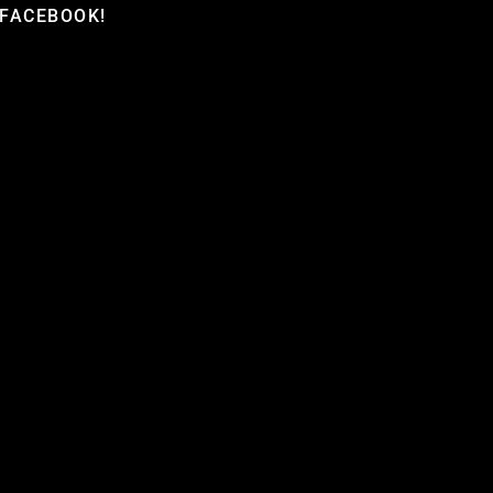
 FACEBOOK!