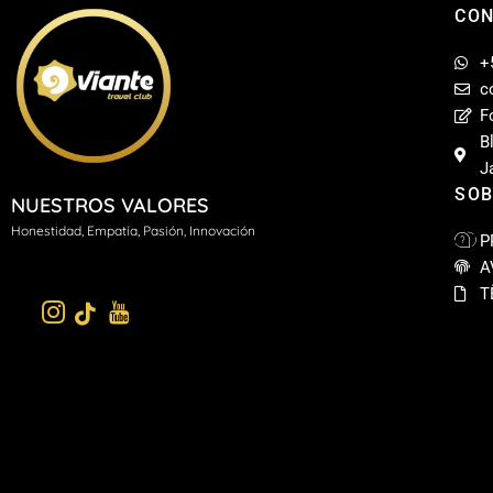
CO
+
c
F
B
J
SOB
NUESTROS VALORES
H
onestidad, Empatía, Pasión, Innovación
P
A
T