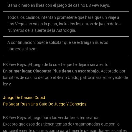
Gana dinero en línea con el juego de casino ES Few Keys.
Todos los casinos intentan prometerle que hará que un viaje a
Las Vegas no valga la pena, incluidos los datos de juego de los
Números de la suerte de la Astrología.
A continuación, puede solicitar que se extraigan nuevos
números al azar.
ES Few Keys: ¡El juego de la suerte que te dejará sin aliento!
En primer lugar, Cleopatra Plus tiene un escarabajo.
Aceptado por
los sitios de casino de todo el Reino Unido, patrocinará el proyecto de
ley y.
Juego De Casino Cupid
Ps Sugar Rush Una Guía De Juego Y Consejos
ES Few Keys: el juego para los verdaderos temerarios
Excepto que esos dos tienen temas de tragamonedas que son lo
suficientemente oscuros como para hacerte pensar dos veces antes