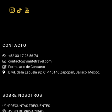
CONTACTO
+52 33 17 28 56 74
contacto@viantetravel.com
Formulario de Contacto
Blvd. de la Espuela 92, C.P 45140 Zapopan, Jalisco, México.
SOBRE NOSOTROS
PREGUNTAS FRECUENTES
AVISO DE PRIVACIDAD