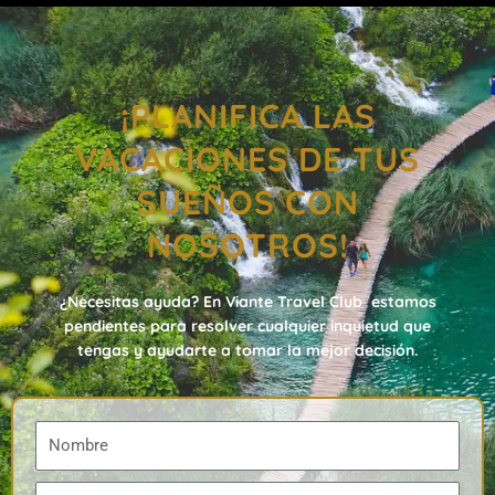
¡PLANIFICA LAS
VACACIONES DE TUS
SUEÑOS CON
NOSOTROS!
¿Necesitas ayuda? En Viante Travel Club estamos
pendientes para resolver cualquier inquietud que
tengas y ayudarte a tomar la mejor decisión.