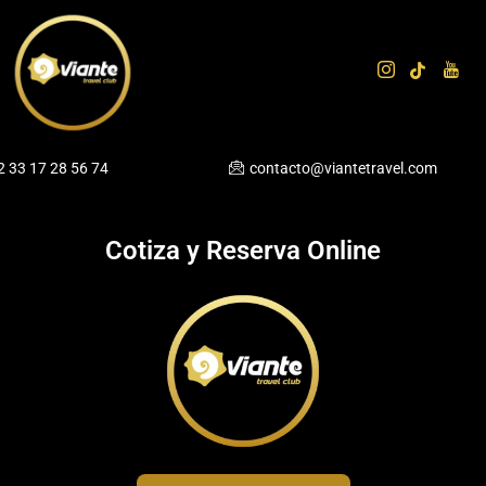
Ir
al
contenido
2 33 17 28 56 74
contacto@viantetravel.com
Cotiza y Reserva Online