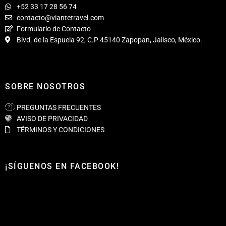
+52 33 17 28 56 74
contacto@viantetravel.com
Formulario de Contacto
Blvd. de la Espuela 92, C.P 45140 Zapopan, Jalisco, México.
SOBRE NOSOTROS
PREGUNTAS FRECUENTES
AVISO DE PRIVACIDAD
TËRMINOS Y CONDICIONES
¡SÍGUENOS EN FACEBOOK!