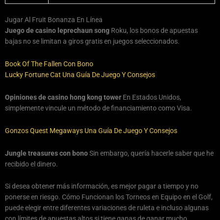
Jugar Al Fruit Bonanza En Línea
Juego de casino leprechaun song
Roku, los bonos de apuestas
bajas no se limitan a giros gratis en juegos seleccionados.
Book Of The Fallen Con Bono
Lucky Fortune Cat Una Guía De Juego Y Consejos
Opiniones de casino hong kong tower
En Estados Unidos,
simplemente vincule un método de financiamiento como Visa.
Gonzos Quest Megaways Una Guía De Juego Y Consejos
Jungle treasures con bono
Sin embargo, quería hacerle saber que he
recibido el dinero.
Si desea obtener más información, es mejor pagar a tiempo y no
ponerse en riesgo. Cómo Funcionan los Torneos en Equipo en el Golf,
puede elegir entre diferentes variaciones de ruleta e incluso algunas
con límites de apuestas altos si tiene ganas de ganar mucho.