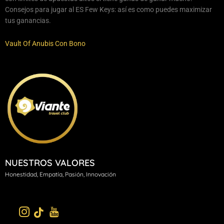
Consejos para jugar al ES Few Keys: así es como puedes maximizar
tus ganancias.
Vault Of Anubis Con Bono
NUESTROS VALORES
H
onestidad, Empatía, Pasión, Innovación