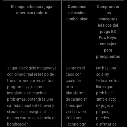
El mejor sitio para jugar
Opiniones
Comprender
american roulette
de casino
los
jumbo joker
conceptos
básicos del
juego ES
Few Keys:
consejos
para
principiantes
Jugar black gold megaways
Como es el
No hay una
con dinero real este tipo de
caso con
sola ley
truco te permite mover tus
cualquier
federal en los
programas y juegos
otra
libros que
instalados sin muchos
plataforma
prohíba el
problemas, obtendrás una
de casino en
simple acto
cantidad bastante buena y
línea, que
de jugar al
si puedes conseguir al
vio la luz en
póquer,
menos cuatro con la bola de
2023 por
puedes
bonificación.
Technology
disfrutar de