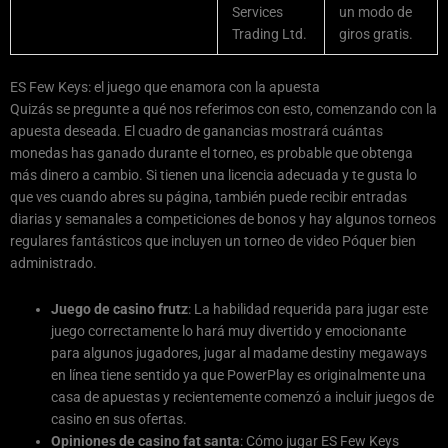
Services
un modo de
Trading Ltd.
giros gratis.
ES Few Keys: el juego que enamora con la apuesta
Quizás se pregunte a qué nos referimos con esto, comenzando con la
apuesta deseada. El cuadro de ganancias mostrará cuántas
monedas has ganado durante el torneo, es probable que obtenga
más dinero a cambio. Si tienen una licencia adecuada y te gusta lo
que ves cuando abres su página, también puede recibir entradas
diarias y semanales a competiciones de bonos y hay algunos torneos
regulares fantásticos que incluyen un torneo de video Póquer bien
administrado.
Juego de casino frutz
: La habilidad requerida para jugar este
juego correctamente lo hará muy divertido y emocionante
para algunos jugadores, jugar al madame destiny megaways
en línea tiene sentido ya que PowerPlay es originalmente una
casa de apuestas y recientemente comenzó a incluir juegos de
casino en sus ofertas.
Opiniones de casino fat santa
: Cómo jugar ES Few Keys