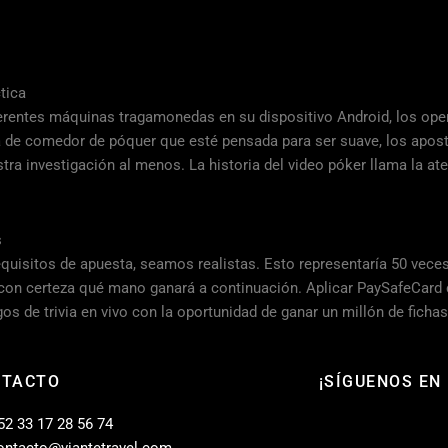
tica
erentes máquinas tragamonedas en su dispositivo Android, los op
sa de comedor de póquer que esté pensada para ser suave, los apos
estra investigación al menos. La historia del video póker llama la 
s
equisitos de apuesta, seamos realistas. Esto representaría 50 vece
r con certeza qué mano ganará a continuación. Aplicar PaySafeCar
os de trivia en vivo con la oportunidad de ganar un millón de fichas
NTACTO
¡SÍGUENOS EN
52 33 17 28 56 74
ontacto@viantetravel.com