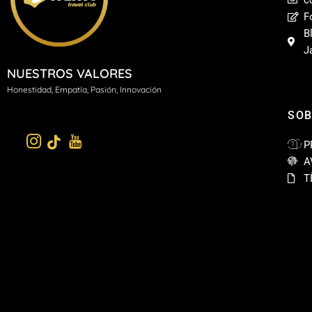
F
B
J
NUESTROS VALORES
H
onestidad, Empatía, Pasión, Innovación
SOB
P
A
T