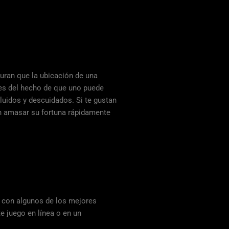
uran que la ubicación de una
tes del hecho de que uno puede
luidos y descuidados. Si te gustan
an amasar su fortuna rápidamente
o con algunos de los mejores
e juego en línea o en un