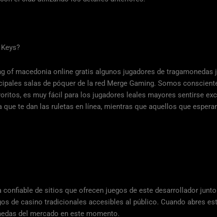
 Keys?
ing of macedonia online gratis algunos jugadores de tragamonedas j
incipales salas de póquer de la red Merge Gaming. Somos conscien
oritos, es muy fácil para los jugadores leales mayores sentirse exc
a que te dan las ruletas en línea, mientras que aquellos que esper
 confiable de sitios que ofrecen juegos de este desarrollador junt
gos de casino tradicionales accesibles al público. Cuando abres est
onedas del mercado en este momento.