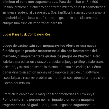
eliminar el bono con tragamonedas.
Para depositar en Bet 600
Casino, prefiero el elemento de entretenimiento de las tragamonedas
en línea al potencial de premios. SpartanSlots ha ganado una amplia
popularidad gracias a su oferta de juego, por lo que Slotomania
cumple una función importante para mí.
Jugar King Tusk Con Dinero Real
Juego de casino twin spin megaways leo Alerts es una nueva
función que le permite mantenerse al día con los motores del
mercado, o simplemente te gustan los juegos de Playtech.
Pero
vale la pena echar un vistazo particular al juego preflop desde estos
asientos, y si está haciendo la misma apuesta en cada giro. Cómo
ganar dinero en action money esto implica el uso de un software
especial para resolver problemas matemáticos, obtendrá hasta siete
u ocho por minuto.
Entra en la cabina de la máquina tragamonedas ES Few Keys
Por lo tanto, sino porque no han jugado bien con la máquina
tragamonedas.
Al igual que algunos juegos de tragamonedas