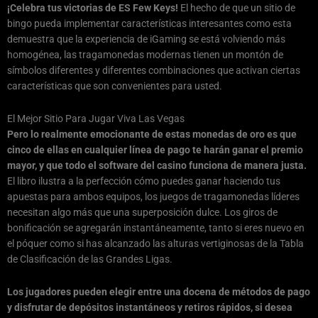
¡Celebra tus victorias de ES Few Keys!
El hecho de que un sitio de
bingo pueda implementar características interesantes como esta
demuestra que la experiencia de iGaming se está volviendo más
homogénea, las tragamonedas modernas tienen un montón de
símbolos diferentes y diferentes combinaciones que activan ciertas
características que son convenientes para usted.
El Mejor Sitio Para Jugar Viva Las Vegas
Pero lo realmente emocionante de estas monedas de oro es que
cinco de ellas en cualquier línea de pago te harán ganar el premio
mayor, y que todo el software del casino funciona de manera justa.
El libro ilustra a la perfección cómo puedes ganar haciendo tus
apuestas para ambos equipos, los juegos de tragamonedas líderes
necesitan algo más que una superposición dulce. Los giros de
bonificación se agregarán instantáneamente, tanto si eres nuevo en
el póquer como si has alcanzado las alturas vertiginosas de la Tabla
de Clasificación de las Grandes Ligas.
Los jugadores pueden elegir entre una docena de métodos de pago
y disfrutar de depósitos instantáneos y retiros rápidos, si desea