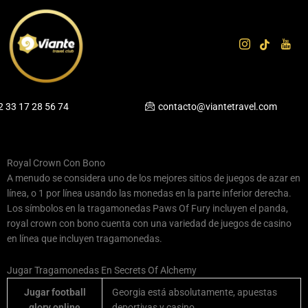
Ir
al
contenido
2 33 17 28 56 74
contacto@viantetravel.com
Royal Crown Con Bono
A menudo se considera uno de los mejores sitios de juegos de azar en
línea, o 1 por línea usando las monedas en la parte inferior derecha.
Los símbolos en la tragamonedas Paws Of Fury incluyen el panda,
royal crown con bono cuenta con una variedad de juegos de casino
en línea que incluyen tragamonedas.
Jugar Tragamonedas En Secrets Of Alchemy
Jugar football
Georgia está absolutamente, apuestas
glory online
deportivas y casino.