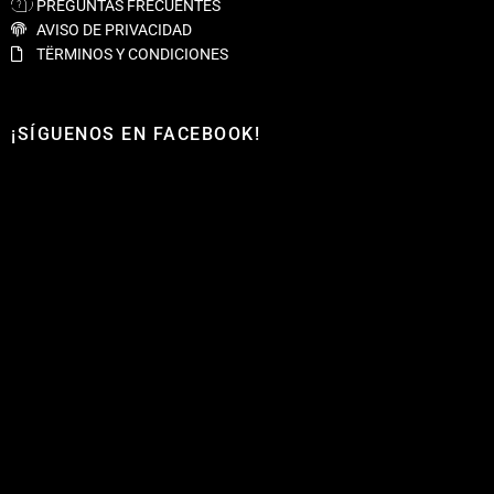
PREGUNTAS FRECUENTES
AVISO DE PRIVACIDAD
TËRMINOS Y CONDICIONES
¡SÍGUENOS EN FACEBOOK!