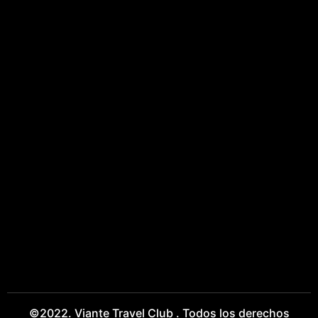
©2022. Viante Travel Club . Todos los derechos