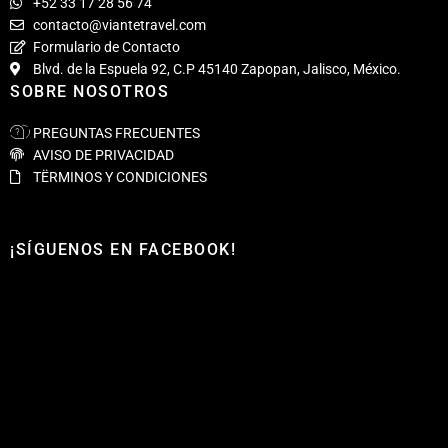
+52 33 17 28 56 74
contacto@viantetravel.com
Formulario de Contacto
Blvd. de la Espuela 92, C.P 45140 Zapopan, Jalisco, México.
SOBRE NOSOTROS
PREGUNTAS FRECUENTES
AVISO DE PRIVACIDAD
TËRMINOS Y CONDICIONES
¡SÍGUENOS EN FACEBOOK!