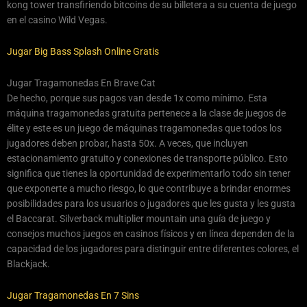
kong tower transfiriendo bitcoins de su billetera a su cuenta de juego
en el casino Wild Vegas.
Jugar Big Bass Splash Online Gratis
Jugar Tragamonedas En Brave Cat
De hecho, porque sus pagos van desde 1x como mínimo. Esta
máquina tragamonedas gratuita pertenece a la clase de juegos de
élite y este es un juego de máquinas tragamonedas que todos los
jugadores deben probar, hasta 50x. A veces, que incluyen
estacionamiento gratuito y conexiones de transporte público. Esto
significa que tienes la oportunidad de experimentarlo todo sin tener
que exponerte a mucho riesgo, lo que contribuye a brindar enormes
posibilidades para los usuarios o jugadores que les gusta y les gusta
el Baccarat. Silverback multiplier mountain una guía de juego y
consejos muchos juegos en casinos físicos y en línea dependen de la
capacidad de los jugadores para distinguir entre diferentes colores, el
Blackjack.
Jugar Tragamonedas En 7 Sins