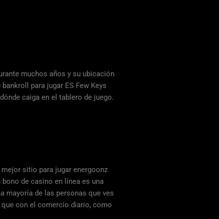
urante muchos años y su ubicación
 bankroll para jugar ES Few Keys
ónde caiga en el tablero de juego.
l mejor sitio para jugar energoonz
n bono de casino en línea es una
 La mayoría de las personas que ves
s que con el comercio diario, como