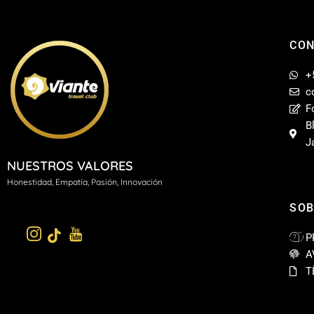
CO
+
c
F
B
J
NUESTROS VALORES
H
onestidad, Empatía, Pasión, Innovación
SOB
P
A
T