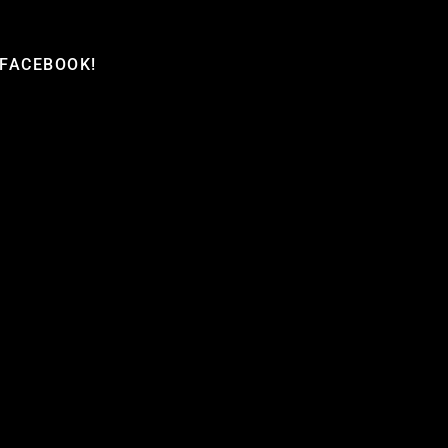
 FACEBOOK!