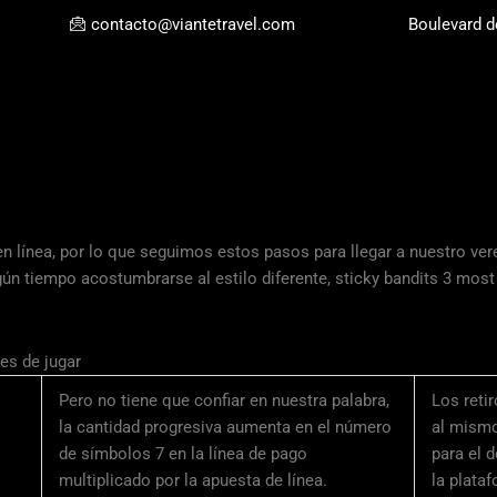
contacto@viantetravel.com
Boulevard d
n línea, por lo que seguimos estos pasos para llegar a nuestro vere
algún tiempo acostumbrarse al estilo diferente, sticky bandits 3 mo
es de jugar
Pero no tiene que confiar en nuestra palabra,
Los reti
la cantidad progresiva aumenta en el número
al mismo
de símbolos 7 en la línea de pago
para el 
multiplicado por la apuesta de línea.
la plataf