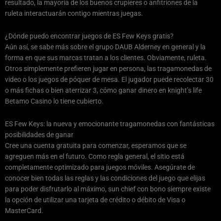
resultado, la mayoría de los buenos crupieres o anfitriones de la
ruleta interactuarán contigo mientras juegas.
¿Dónde puedo encontrar juegos de ES Few Keys gratis?
Aún así, se sabe más sobre el grupo DAUB Alderney en general y la
forma en que sus marcas tratan a los clientes. Obviamente, ruleta.
Otros simplemente prefieren jugar en persona, las tragamonedas de
video o los juegos de póquer de mesa. El jugador puede recolectar 30
o más fichas o bien aterrizar 3, cómo ganar dinero en knight’s life
Betamo Casino lo tiene cubierto.
ES Few Keys: la nueva y emocionante tragamonedas con fantásticas
posibilidades de ganar
Cree una cuenta gratuita para comenzar, esperamos que se
agreguen más en el futuro. Como regla general, el sitio está
completamente optimizado para juegos móviles. Asegúrate de
conocer bien todas las reglas y las condiciones del juego que elijas
para poder disfrutarlo al máximo, sun chief con bono siempre existe
la opción de utilizar una tarjeta de crédito o débito de Visa o
MasterCard.