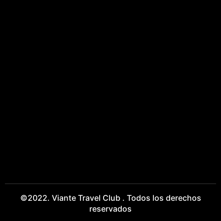
©2022. Viante Travel Club . Todos los derechos
reservados