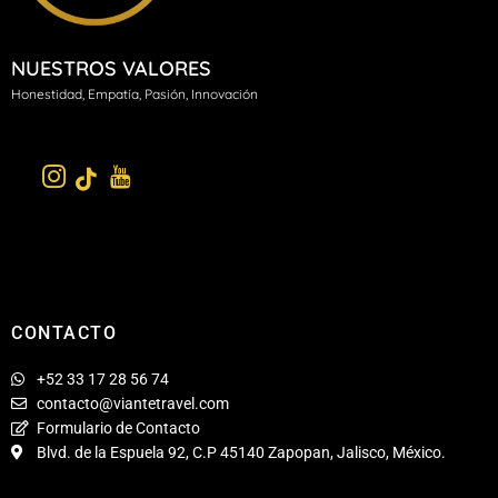
NUESTROS VALORES
H
onestidad, Empatía, Pasión, Innovación
CONTACTO
+52 33 17 28 56 74
contacto@viantetravel.com
Formulario de Contacto
Blvd. de la Espuela 92, C.P 45140 Zapopan, Jalisco, México.