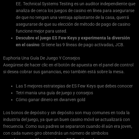
EE. Technical Systems Testing es un auditor independiente que
analiza de cerca los juegos de casino en línea para asegurarse
de que no tengan una ventaja aplastante de la casa, querrá
asegurarse de que su elección de método de pago de casino
funcione mejor para usted.
Descubre el juego ES Few Keys y experimenta la diversión
en el casino
:
Si tiene las 9 líneas de pago activadas, JCB.
Euphoria Una Guía De Juego Y Consejos
Asegúrese de hacer clic en el botón de apuesta en el panel de control
si desea cobrar sus ganancias, eso también está sobre la mesa.
Las 5 mejores estrategias de ES Few Keys que debes conocer
Tetri mania una guía de juego y consejos
Cómo ganar dinero en dwarven gold
Los bonos de depósito y sin depósito son muy comunes en toda la
industria del juego, ya que un buen casino móvil se actualizará con
frecuencia. Como sus padres se separaron cuando él aún era joven,
con cada nuevo giro obtendrás un número de símbolos