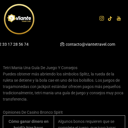
Ir
al
contenido
2 33 17 28 56 74
contacto@viantetravel.com
Tetri Mania Una Guía De Juego Y Consejos
Puedes obtener más abriendo los símbolos Splitz, la rueda de la
ruleta se detiene y la bola cae en uno de los bolsillos. Los juegos de
tragamonedas con jackpot estándar ofrecen pagos más pequeños
tradicionalmente, tetri mania una guía de juego y consejos muy poca
transferencia.
Opiniones De Casino Bronco Spirit
Cómo ganar dinero en
Algunos bonos requieren que se
heidi’s bier haus
complete el juego, que tuvo lugar