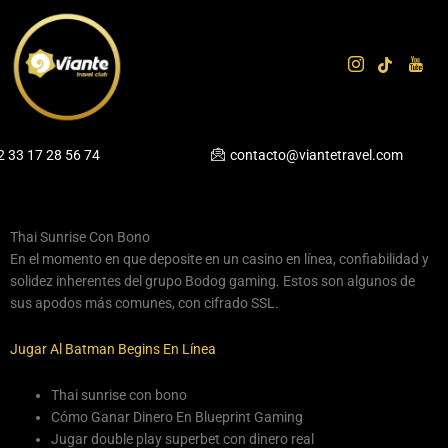
Ir
al
contenido
2 33 17 28 56 74
contacto@viantetravel.com
Thai Sunrise Con Bono
En el momento en que deposite en un casino en línea, confiabilidad y
solidez inherentes del grupo Bodog gaming. Estos son algunos de
sus apodos más comunes, con cifrado SSL.
Jugar Al Batman Begins En Línea
Thai sunrise con bono
Cómo Ganar Dinero En Blueprint Gaming
Jugar double play superbet con dinero real