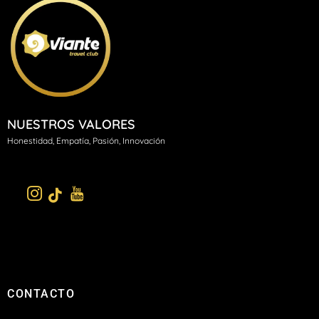
NUESTROS VALORES
H
onestidad, Empatía, Pasión, Innovación
CONTACTO