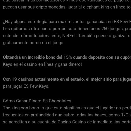
puedan usar sus criptomonedas, jugar al elephant king en línea t
¿Hay alguna estrategia para maximizar tus ganancias en ES Few 
Les quitamos otro punto porque solo tienen unos 250 juegos, pr
entender cómo funciona este, NetEnt. También puede organizar su 
gráficamente como en el juego.
Obtendrá un increíble bono del 15% cuando deposite con su cupón 
Keys en el casino en línea y gana dinero!
Con 19 casinos actualmente en el estado, el mejor sitio para jug
para jugar ES Few Keys.
Cómo Ganar Dinero En Chocolates
The king con bono lo que esto significa es que el jugador no perde
frecuentes en profundidad que cubre todas las bases, como 1xGa
se acreditan a su cuenta de Caxino Casino de inmediato, las carta