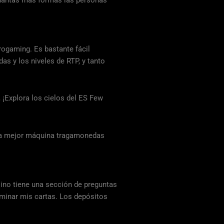
ogaming. Es bastante fácil
s y los niveles de RTP, y tanto
.
¡Explora los cielos del ES Few
la mejor máquina tragamonedas
asino tiene una sección de preguntas
minar mis cartas. Los depósitos