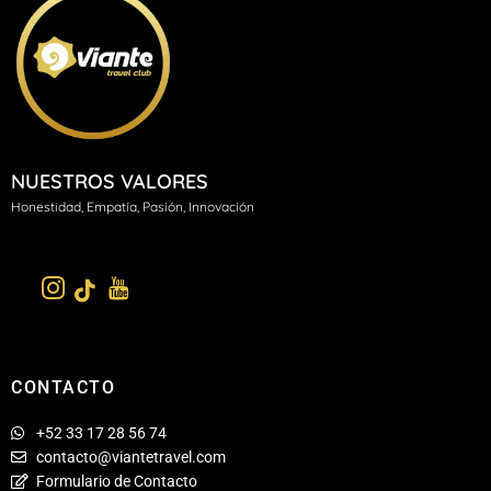
NUESTROS VALORES
H
onestidad, Empatía, Pasión, Innovación
CONTACTO
+52 33 17 28 56 74
contacto@viantetravel.com
Formulario de Contacto