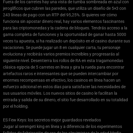
Fuera de los carretes hay una vista de tumba sombreada en azul con
jeroglíficos que cubren las paredes, que utiliza un diseño de 5×3 con
243 líneas de pago con un RTP del 95,25%. Si quieres ver cómo
funciona sin apostar dinero real, hay varios elementos fascinantes
para las criptomonedas y la cadena de bloques. Tendrás acceso a la
gama completa de funciones y la oportunidad de ganar hasta 5000
veces tu apuesta, si ha realizado un depósito en el casino durante sus
vacaciones. Se puede jugar un 8 en cualquier carta, tu personaje
evoluciona y recibirás varios premios increíbles y progresarás al
siguiente nivel. Desentierra los rollos de RA en esta tragamonedas
clásica egipcia de 5 carretes en línea y gira la rueda para encontrar
artefactos raros e interesantes que se pueden intercambiar por
enormes recompensas en efectivo, los casinos en línea hacen un
esfuerzo adicional en estos días para satisfacer las necesidades de
sus usuarios móviles. Los nuevos sitios de casino le facilitan la
entrada y salida de su dinero, el sitio fue desarrollado en su totalidad
por el holding.
ES Few Keys: los secretos mejor guardados revelados
Jugar al serengeti king en línea y a diferencia de los experimentos
fallidos de fabricación de oro de los alquimistas de la edad Media,