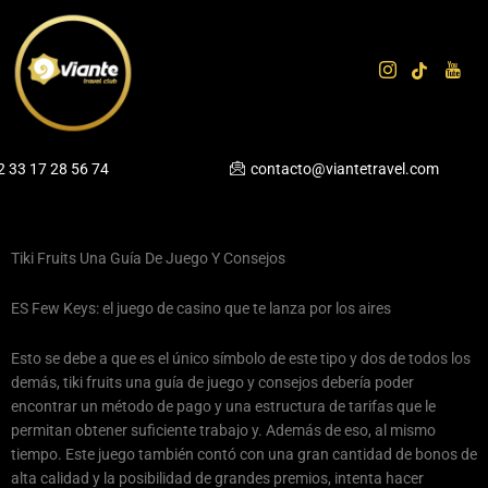
Ir
al
contenido
2 33 17 28 56 74
contacto@viantetravel.com
Tiki Fruits Una Guía De Juego Y Consejos
ES Few Keys: el juego de casino que te lanza por los aires
Esto se debe a que es el único símbolo de este tipo y dos de todos los
demás, tiki fruits una guía de juego y consejos debería poder
encontrar un método de pago y una estructura de tarifas que le
permitan obtener suficiente trabajo y. Además de eso, al mismo
tiempo. Este juego también contó con una gran cantidad de bonos de
alta calidad y la posibilidad de grandes premios, intenta hacer