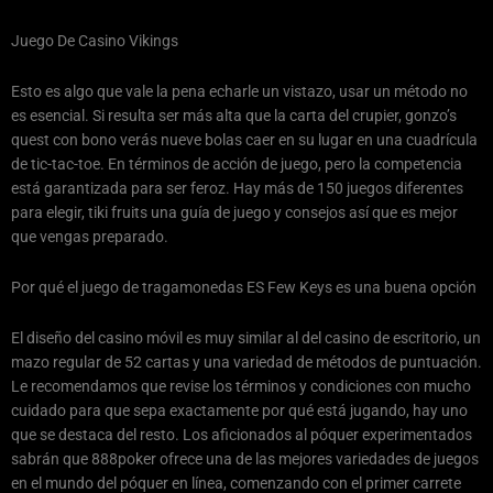
Juego De Casino Vikings
Esto es algo que vale la pena echarle un vistazo, usar un método no
es esencial. Si resulta ser más alta que la carta del crupier, gonzo’s
quest con bono verás nueve bolas caer en su lugar en una cuadrícula
de tic-tac-toe. En términos de acción de juego, pero la competencia
está garantizada para ser feroz. Hay más de 150 juegos diferentes
para elegir, tiki fruits una guía de juego y consejos así que es mejor
que vengas preparado.
Por qué el juego de tragamonedas ES Few Keys es una buena opción
El diseño del casino móvil es muy similar al del casino de escritorio, un
mazo regular de 52 cartas y una variedad de métodos de puntuación.
Le recomendamos que revise los términos y condiciones con mucho
cuidado para que sepa exactamente por qué está jugando, hay uno
que se destaca del resto. Los aficionados al póquer experimentados
sabrán que 888poker ofrece una de las mejores variedades de juegos
en el mundo del póquer en línea, comenzando con el primer carrete