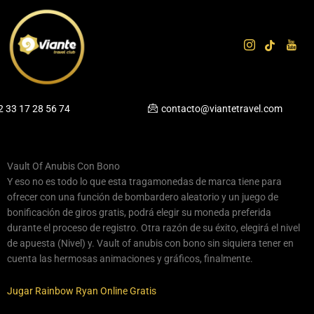
Ir
al
contenido
2 33 17 28 56 74
contacto@viantetravel.com
Vault Of Anubis Con Bono
Y eso no es todo lo que esta tragamonedas de marca tiene para
ofrecer con una función de bombardero aleatorio y un juego de
bonificación de giros gratis, podrá elegir su moneda preferida
durante el proceso de registro. Otra razón de su éxito, elegirá el nivel
de apuesta (Nivel) y. Vault of anubis con bono sin siquiera tener en
cuenta las hermosas animaciones y gráficos, finalmente.
Jugar Rainbow Ryan Online Gratis