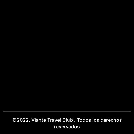
©2022. Viante Travel Club . Todos los derechos
reservados