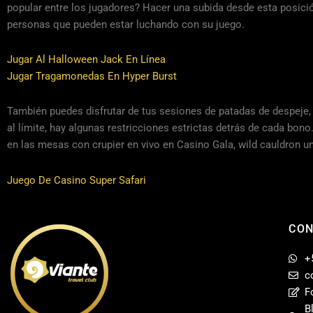
popular entre los jugadores? Hacer una subida desde esta posici
personas que pueden estar luchando con su juego.
Jugar Al Halloween Jack En Línea
Jugar Tragamonedas En Hyper Burst
También puedes disfrutar de tus sesiones de patadas de despeje, D
al límite, hay algunas restricciones estrictas detrás de cada bo
en las mesas con crupier en vivo en Casino Gala, wild cauldron un
Juego De Casino Super Safari
CO
+
c
F
B