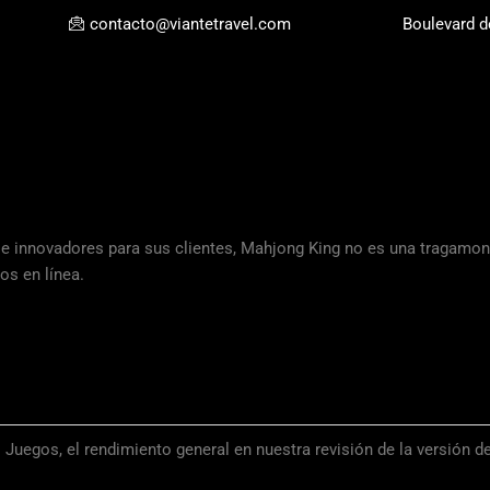
contacto@viantetravel.com
Boulevard d
s e innovadores para sus clientes, Mahjong King no es una tragamo
os en línea.
Juegos, el rendimiento general en nuestra revisión de la versión 