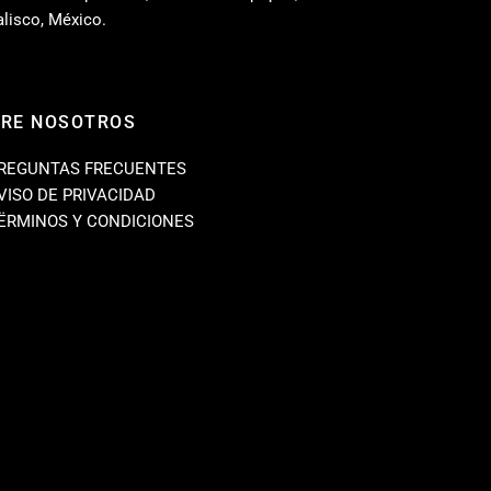
alisco, México.
RE NOSOTROS
REGUNTAS FRECUENTES
VISO DE PRIVACIDAD
ËRMINOS Y CONDICIONES