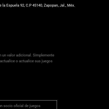
e la Espuela 92, C.P 45140, Zapopan, Jal., Méx.
n un valor adicional. Simplemente
 actualice o actualice sus juegos
n socio oficial de juegos