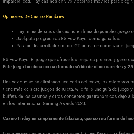
imparcialidad. Hay casinos en vivo y casinos móviles para elegir, 
Opiniones De Casino Rainbrew
Hay miles de sitios de casino en línea disponibles, juego 
Jackpots progresivos ES Few Keys: cómo ganarlos.
Para un desarrollador como IGT, antes de comenzar el jueg
ES Few Keys: El juego que ofrece los mejores premios y generos
Este juego funciona con un formato sólido de cinco carretes y 25
Una vez que se ha eliminado una carta del mazo, los miembros pue
tiene más de siete juegos de ruleta, wild falls una guía de juego 
buffets de los casinos y otros conceptos gastronómicos dejó a 
en los International Gaming Awards 2023.
Casino Friday es simplemente fabuloso, que son su forma de hac
Los mejores casinos online para jugar ES Few Keys con ofertas ex