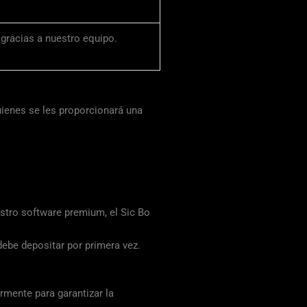
gracias a nuestro equipo.
uienes se les proporcionará una
estro software premium, el Sic Bo
debe depositar por primera vez.
rmente para garantizar la