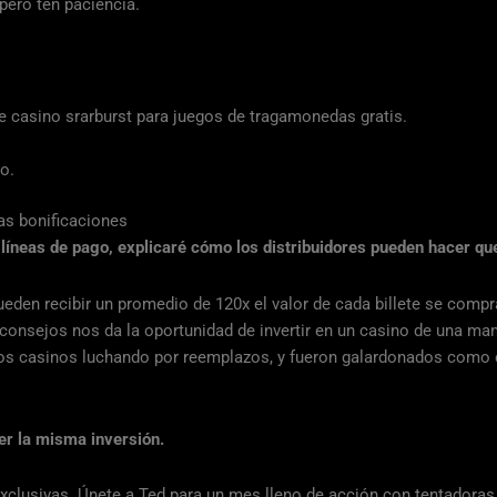
pero ten paciencia.
de casino srarburst para juegos de tragamonedas gratis.
o.
as bonificaciones
 líneas de pago, explicaré cómo los distribuidores pueden hacer qu
den recibir un promedio de 120x el valor de cada billete se compra.
y consejos nos da la oportunidad de invertir en un casino de una man
los casinos luchando por reemplazos, y fueron galardonados como 
er la misma inversión.
clusivas. Únete a Ted para un mes lleno de acción con tentadoras o