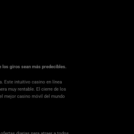
e los giros sean más predecibles.
 Este intuitivo casino en línea
era muy rentable. El cierre de los
el mejor casino móvil del mundo
fertas diarias para atraer a todos,