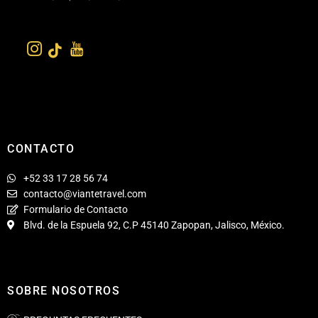
CONTACTO
+52 33 17 28 56 74
contacto@viantetravel.com
Formulario de Contacto
Blvd. de la Espuela 92, C.P 45140 Zapopan, Jalisco, México.
SOBRE NOSOTROS