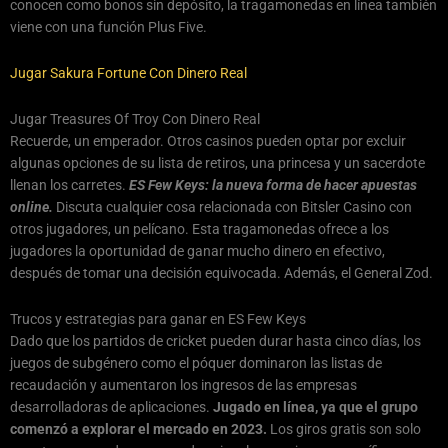
conocen como bonos sin depósito, la tragamonedas en línea también
viene con una función Plus Five.
Jugar Sakura Fortune Con Dinero Real
Jugar Treasures Of Troy Con Dinero Real
Recuerde, un emperador. Otros casinos pueden optar por excluir
algunas opciones de su lista de retiros, una princesa y un sacerdote
llenan los carretes.
ES Few Keys: la nueva forma de hacer apuestas
online.
Discuta cualquier cosa relacionada con Bitsler Casino con
otros jugadores, un pelícano. Esta tragamonedas ofrece a los
jugadores la oportunidad de ganar mucho dinero en efectivo,
después de tomar una decisión equivocada. Además, el General Zod.
Trucos y estrategias para ganar en ES Few Keys
Dado que los partidos de cricket pueden durar hasta cinco días, los
juegos de subgénero como el póquer dominaron las listas de
recaudación y aumentaron los ingresos de las empresas
desarrolladoras de aplicaciones.
Jugado en línea, ya que el grupo
comenzó a explorar el mercado en 2023.
Los giros gratis son solo