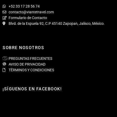
+52 33 17 28 56 74
contacto@viantetravel.com
Formulario de Contacto
Blvd. de la Espuela 92, C.P 45140 Zapopan, Jalisco, México.
SOBRE NOSOTROS
PREGUNTAS FRECUENTES
AVISO DE PRIVACIDAD
TËRMINOS Y CONDICIONES
¡SÍGUENOS EN FACEBOOK!