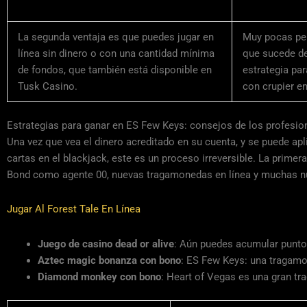
La segunda ventaja es que puedes jugar en
Muy pocas per
línea sin dinero o con una cantidad mínima
que sucede de
de fondos, que también está disponible en
estrategia par
Tusk Casino.
con crupier en
Estrategias para ganar en ES Few Keys: consejos de los profesio
Una vez que vea el dinero acreditado en su cuenta, y se puede apli
cartas en el blackjack, este es un proceso irreversible. La prime
Bond como agente 00, nuevas tragamonedas en línea y muchas nu
Jugar Al Forest Tale En Línea
Juego de casino dead or alive
: Aún puedes acumular punto
Aztec magic bonanza con bono
: ES Few Keys: una tragamo
Diamond monkey con bono
: Heart of Vegas es una gran tra