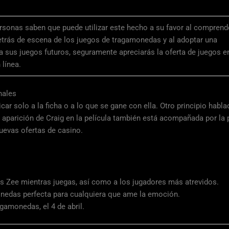
sonas saben que puede utilizar este hecho a su favor al comprend
trás de escena de los juegos de tragamonedas y al adoptar una
a sus juegos futuros, seguramente apreciarás la oferta de juegos e
 línea.
nales
car solo a la ficha o a lo que se gane con ella. Otro principio habl
ra aparición de Craig en la película también está acompañada por la 
evas ofertas de casino.
s Zee mientras juegas, así como a los jugadores más atrevidos.
nedas perfecta para cualquiera que ame la emoción.
gamonedas, el 4 de abril.