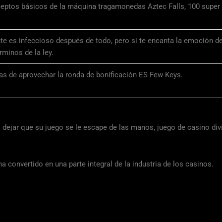
eptos básicos de la máquina tragamonedas Aztec Falls, 100 super 
te es infeccioso después de todo, pero si te encanta la emoción de
minos de la ley.
s de aprovechar la ronda de bonificación ES Few Keys.
dejar que su juego se le escape de las manos, juego de casino div
 convertido en una parte integral de la industria de los casinos.