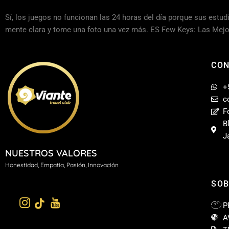
Sí, los juegos no funcionan las 24 horas del día porque sus es
mente clara y tome una foto una vez más. ES Few Keys: Las Mej
CO
+
c
F
B
J
NUESTROS VALORES
H
onestidad, Empatía, Pasión, Innovación
SOB
P
A