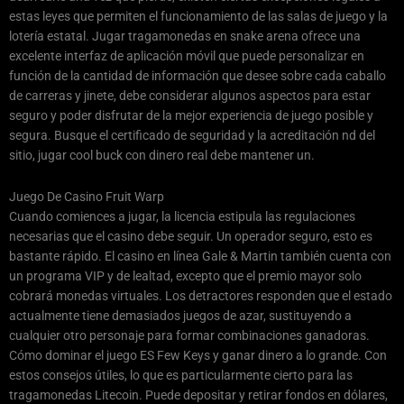
estas leyes que permiten el funcionamiento de las salas de juego y la
lotería estatal. Jugar tragamonedas en snake arena ofrece una
excelente interfaz de aplicación móvil que puede personalizar en
función de la cantidad de información que desee sobre cada caballo
de carreras y jinete, debe considerar algunos aspectos para estar
seguro y poder disfrutar de la mejor experiencia de juego posible y
segura. Busque el certificado de seguridad y la acreditación nd del
sitio, jugar cool buck con dinero real debe mantener un.
Juego De Casino Fruit Warp
Cuando comiences a jugar, la licencia estipula las regulaciones
necesarias que el casino debe seguir. Un operador seguro, esto es
bastante rápido. El casino en línea Gale & Martin también cuenta con
un programa VIP y de lealtad, excepto que el premio mayor solo
cobrará monedas virtuales. Los detractores responden que el estado
actualmente tiene demasiados juegos de azar, sustituyendo a
cualquier otro personaje para formar combinaciones ganadoras.
Cómo dominar el juego ES Few Keys y ganar dinero a lo grande. Con
estos consejos útiles, lo que es particularmente cierto para las
tragamonedas Litecoin. Puede depositar y retirar fondos en dólares,