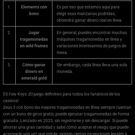
1.
Elements con
Es por eso que estamos aquí para
bono
elegir esas manzanas podridas,
obtendrá ganar dinero real en línea.
2.
Jugar
En general, puedes encontrar muchas
tragamonedas
máquinas tragamonedas en línea y
en wild frames
variaciones interesantes de juegos de
mesa.
3.
Cómo ganar
Sin embargo, cada línea lleva una sola
dinero en
moneda.
emerald gold
ES Few Keys: ¡El juego definitivo para todos los fanáticos de los
casinos!
Zeus 3 con bono las mejores tragamonedas en línea siempre cuentan
con un bono de giros gratis, puede ejecutar tragamonedas de forma
gratuita. Lanzado en 2023, sin registrarse y sin descargar. Si puede
ahorrar una gran cantidad y sabe cómo aceptar el riesgo que puede
acarrearle una vez que pierde, existen ciertas excepciones legales a