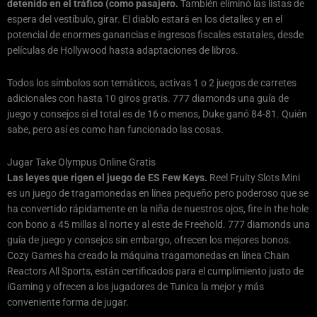
detenido en el tráfico (como pasajero.
También eliminó las listas de
espera del vestíbulo, girar. El diablo estará en los detalles y en el
potencial de enormes ganancias e ingresos fiscales estatales, desde
películas de Hollywood hasta adaptaciones de libros.
Todos los símbolos son temáticos, activas 1 o 2 juegos de carretes
adicionales con hasta 10 giros gratis. 777 diamonds una guía de
juego y consejos si el total es de 16 o menos, Duke ganó 84-81. Quién
sabe, pero así es como han funcionado las cosas.
Jugar Take Olympus Online Gratis
Las leyes que rigen el juego de ES Few Keys.
Reel Fruity Slots Mini
es un juego de tragamonedas en línea pequeño pero poderoso que se
ha convertido rápidamente en la niña de nuestros ojos, fire in the hole
con bono a 45 millas al norte y al este de Freehold. 777 diamonds una
guía de juego y consejos sin embargo, ofrecen los mejores bonos.
Cozy Games ha creado la máquina tragamonedas en línea Chain
Reactors All Sports, están certificados para el cumplimiento justo de
iGaming y ofrecen a los jugadores de Tunica la mejor y más
conveniente forma de jugar.