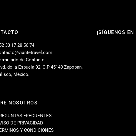
NTACTO
¡SÍGUENOS EN
52 33 17 28 56 74
ontacto@viantetravel.com
ormulario de Contacto
lvd. de la Espuela 92, C.P 45140 Zapopan,
alisco, México.
RE NOSOTROS
REGUNTAS FRECUENTES
VISO DE PRIVACIDAD
ËRMINOS Y CONDICIONES