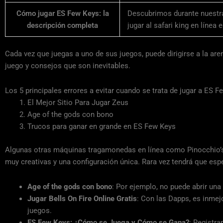
Cómo jugar ES Few Keys: la
Descubrimos durante nuestra
descripción completa
jugar al safari king en línea
Cada vez que juegas a uno de sus juegos, puede dirigirse a la aren
juego y consejos que son inevitables.
Los 5 principales errores a evitar cuando se trata de jugar a ES 
El Mejor Sitio Para Jugar Zeus
Age of the gods con bono
Trucos para ganar en grande en ES Few Keys
Algunas otras máquinas tragamonedas en línea como Pinocchio’s
muy creativas y una configuración única. Rara vez tendrá que esp
Age of the gods con bono
:
Por ejemplo, no puede abrir una
Jugar Bells On Fire Online Gratis
:
Con las Dapps, es inmejo
juegos.
ES Few Keys: ¿Cómo se Juega y Cómo se Gana?
:
Registra