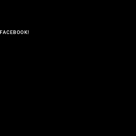
 FACEBOOK!