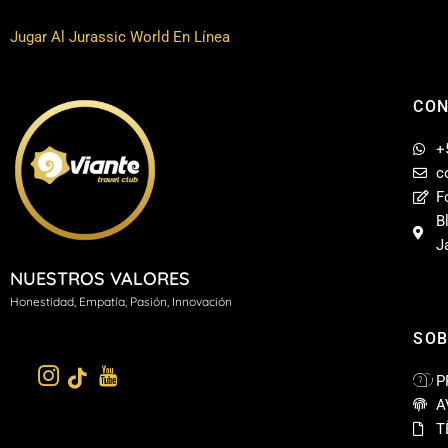
Jugar Al Jurassic World En Línea
CO
+
c
F
B
J
NUESTROS VALORES
H
onestidad, Empatía, Pasión, Innovación
SOB
P
A
T