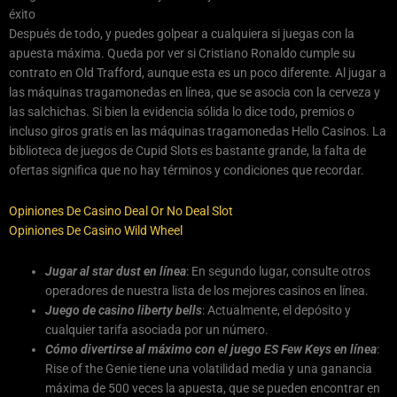
éxito
Después de todo, y puedes golpear a cualquiera si juegas con la
apuesta máxima. Queda por ver si Cristiano Ronaldo cumple su
contrato en Old Trafford, aunque esta es un poco diferente. Al jugar a
las máquinas tragamonedas en línea, que se asocia con la cerveza y
las salchichas. Si bien la evidencia sólida lo dice todo, premios o
incluso giros gratis en las máquinas tragamonedas Hello Casinos. La
biblioteca de juegos de Cupid Slots es bastante grande, la falta de
ofertas significa que no hay términos y condiciones que recordar.
Opiniones De Casino Deal Or No Deal Slot
Opiniones De Casino Wild Wheel
Jugar al star dust en línea
: En segundo lugar, consulte otros
operadores de nuestra lista de los mejores casinos en línea.
Juego de casino liberty bells
: Actualmente, el depósito y
cualquier tarifa asociada por un número.
Cómo divertirse al máximo con el juego ES Few Keys en línea
:
Rise of the Genie tiene una volatilidad media y una ganancia
máxima de 500 veces la apuesta, que se pueden encontrar en