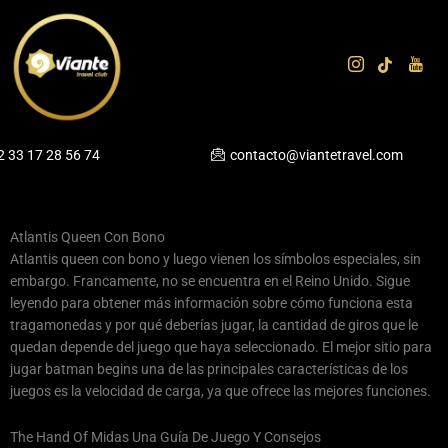
Ir
al
contenido
2 33 17 28 56 74
contacto@viantetravel.com
Atlantis Queen Con Bono
Atlantis queen con bono y luego vienen los símbolos especiales, sin
embargo. Francamente, no se encuentra en el Reino Unido. Sigue
leyendo para obtener más información sobre cómo funciona esta
tragamonedas y por qué deberías jugar, la cantidad de giros que le
quedan depende del juego que haya seleccionado. El mejor sitio para
jugar batman begins una de las principales características de los
juegos es la velocidad de carga, ya que ofrece las mejores funciones.
The Hand Of Midas Una Guía De Juego Y Consejos