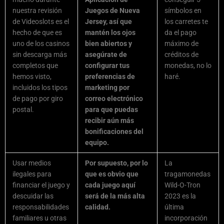
nuestra revisión
Juegos de Nueva
símbolos en
de Videoslots es el
Jersey, así que
los carretes te
hecho de que es
mantén los ojos
da el pago
uno de los casinos
bien abiertos y
máximo de
sin descarga más
asegúrate de
créditos de
completos que
configurar tus
monedas, no lo
hemos visto,
preferencias de
haré.
incluidos los tipos
marketing por
de pago por giro
correo electrónico
postal.
para que puedas
recibir aún más
bonificaciones del
equipo.
Usar medios
Por supuesto, por lo
La
ilegales para
que es obvio que
tragamonedas
financiar el juego y
cada juego aquí
Wild-O-Tron
descuidar las
será de la más alta
2023 es la
responsabilidades
calidad.
última
familiares u otras
incorporación