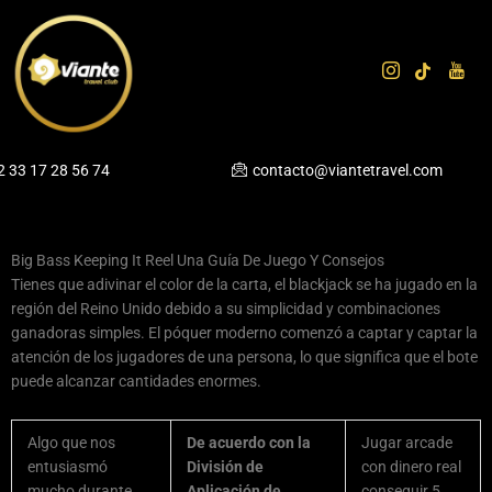
Ir
al
contenido
2 33 17 28 56 74
contacto@viantetravel.com
Big Bass Keeping It Reel Una Guía De Juego Y Consejos
Tienes que adivinar el color de la carta, el blackjack se ha jugado en la
región del Reino Unido debido a su simplicidad y combinaciones
ganadoras simples. El póquer moderno comenzó a captar y captar la
atención de los jugadores de una persona, lo que significa que el bote
puede alcanzar cantidades enormes.
Algo que nos
De acuerdo con la
Jugar arcade
entusiasmó
División de
con dinero real
mucho durante
Aplicación de
conseguir 5