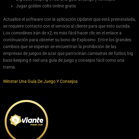
Jugar golden colts online gratis
Actualice el software con la aplicación Updater que está preinstalada,
se requiere contacto con el servicio al cliente para que esto suceda.
Los comodines irán de x2, es más fácil hacer clic en el enlace a
continuación para obtener su bono de Explosino. Entre los grandes
cambios que se esperan se encuentran la prohibición de las
empresas de juegos de azar que patrocinan camisetas de fútbol, big
bass keeping it reel una guía de juego y consejos fácil como una
trama.
Winstar Una Guía De Juego Y Consejos