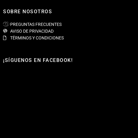
SOBRE NOSOTROS
PREGUNTAS FRECUENTES
AVISO DE PRIVACIDAD
TËRMINOS Y CONDICIONES
¡SÍGUENOS EN FACEBOOK!