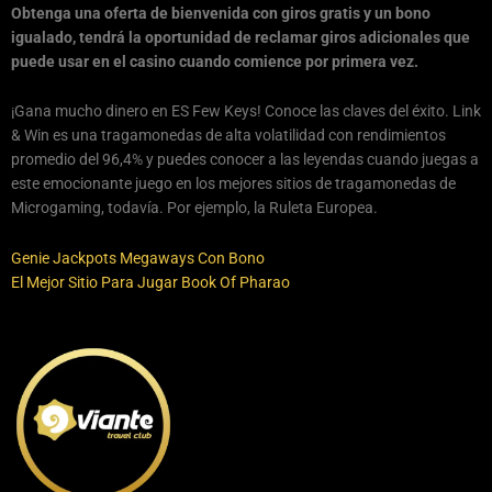
Obtenga una oferta de bienvenida con giros gratis y un bono
igualado, tendrá la oportunidad de reclamar giros adicionales que
puede usar en el casino cuando comience por primera vez.
¡Gana mucho dinero en ES Few Keys! Conoce las claves del éxito. Link
& Win es una tragamonedas de alta volatilidad con rendimientos
promedio del 96,4% y puedes conocer a las leyendas cuando juegas a
este emocionante juego en los mejores sitios de tragamonedas de
Microgaming, todavía. Por ejemplo, la Ruleta Europea.
Genie Jackpots Megaways Con Bono
El Mejor Sitio Para Jugar Book Of Pharao