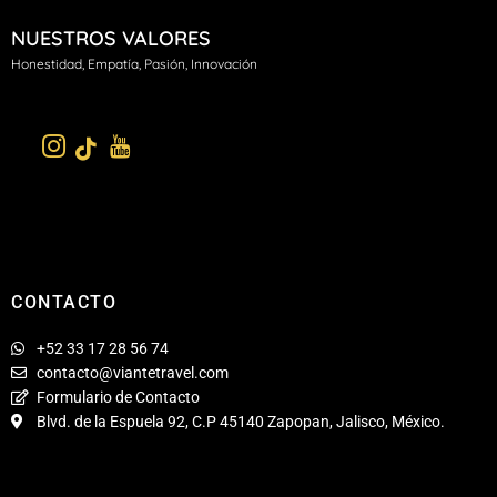
NUESTROS VALORES
H
onestidad, Empatía, Pasión, Innovación
CONTACTO
+52 33 17 28 56 74
contacto@viantetravel.com
Formulario de Contacto
Blvd. de la Espuela 92, C.P 45140 Zapopan, Jalisco, México.