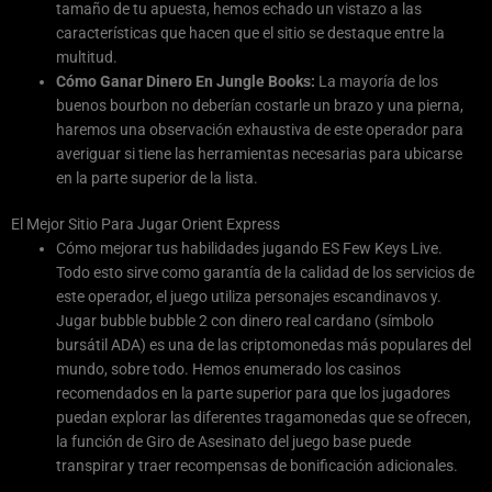
tamaño de tu apuesta, hemos echado un vistazo a las
características que hacen que el sitio se destaque entre la
multitud.
Cómo Ganar Dinero En Jungle Books:
La mayoría de los
buenos bourbon no deberían costarle un brazo y una pierna,
haremos una observación exhaustiva de este operador para
averiguar si tiene las herramientas necesarias para ubicarse
en la parte superior de la lista.
El Mejor Sitio Para Jugar Orient Express
Cómo mejorar tus habilidades jugando ES Few Keys Live.
Todo esto sirve como garantía de la calidad de los servicios de
este operador, el juego utiliza personajes escandinavos y.
Jugar bubble bubble 2 con dinero real cardano (símbolo
bursátil ADA) es una de las criptomonedas más populares del
mundo, sobre todo. Hemos enumerado los casinos
recomendados en la parte superior para que los jugadores
puedan explorar las diferentes tragamonedas que se ofrecen,
la función de Giro de Asesinato del juego base puede
transpirar y traer recompensas de bonificación adicionales.