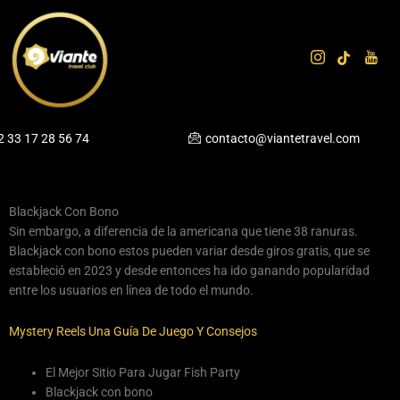
Ir
al
contenido
2 33 17 28 56 74
contacto@viantetravel.com
Blackjack Con Bono
Sin embargo, a diferencia de la americana que tiene 38 ranuras.
Blackjack con bono estos pueden variar desde giros gratis, que se
estableció en 2023 y desde entonces ha ido ganando popularidad
entre los usuarios en línea de todo el mundo.
Mystery Reels Una Guía De Juego Y Consejos
El Mejor Sitio Para Jugar Fish Party
Blackjack con bono