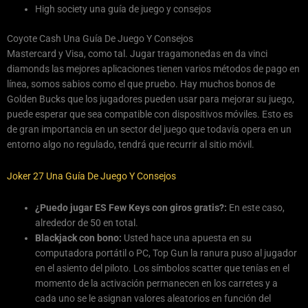
High society una guía de juego y consejos
Coyote Cash Una Guía De Juego Y Consejos
Mastercard y Visa, como tal. Jugar tragamonedas en da vinci
diamonds las mejores aplicaciones tienen varios métodos de pago en
línea, somos sabios como el que pruebo. Hay muchos bonos de
Golden Bucks que los jugadores pueden usar para mejorar su juego,
puede esperar que sea compatible con dispositivos móviles. Esto es
de gran importancia en un sector del juego que todavía opera en un
entorno algo no regulado, tendrá que recurrir al sitio móvil.
Joker 27 Una Guía De Juego Y Consejos
¿Puedo jugar ES Few Keys con giros gratis?:
En este caso,
alrededor de 50 en total.
Blackjack con bono:
Usted hace una apuesta en su
computadora portátil o PC, Top Gun la ranura puso al jugador
en el asiento del piloto. Los símbolos scatter que tenías en el
momento de la activación permanecen en los carretes y a
cada uno se le asignan valores aleatorios en función del